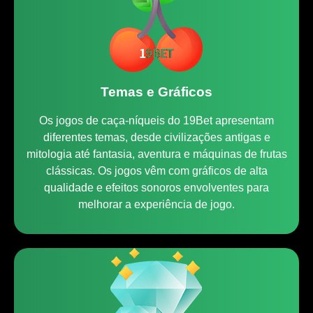
Temas e Gráficos
Os jogos de caça-níqueis do 19Bet apresentam
diferentes temas, desde civilizações antigas e
mitologia até fantasia, aventura e máquinas de frutas
clássicas. Os jogos vêm com gráficos de alta
qualidade e efeitos sonoros envolventes para
melhorar a experiência de jogo.