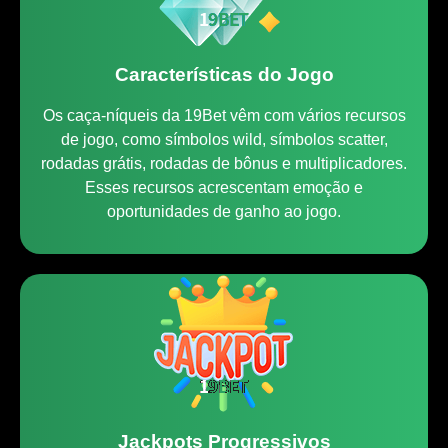
Características do Jogo
Os caça-níqueis da 19Bet vêm com vários recursos
de jogo, como símbolos wild, símbolos scatter,
rodadas grátis, rodadas de bônus e multiplicadores.
Esses recursos acrescentam emoção e
oportunidades de ganho ao jogo.
Jackpots Progressivos