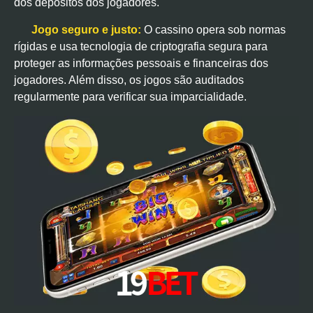
dos depósitos dos jogadores.
Jogo seguro e justo:
O cassino opera sob normas
rígidas e usa tecnologia de criptografia segura para
proteger as informações pessoais e financeiras dos
jogadores. Além disso, os jogos são auditados
regularmente para verificar sua imparcialidade.