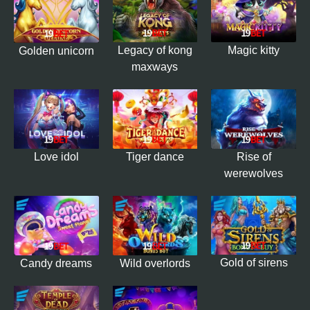
Legacy of kong
Magic kitty
Golden unicorn
maxways
Tiger dance
Love idol
Rise of
werewolves
Gold of sirens
Wild overlords
Candy dreams