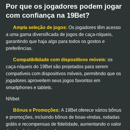
Por que os jogadores podem jogar
com confiança na 19Bet?
Ampla seleção de jogos:
Os jogadores têm acesso
a uma gama diversificada de jogos de caça-níqueis,
garantindo que haja algo para todos os gostos e
preferências.
Compatibilidade com dispositivos móveis:
os
caça-níqueis do 19Bet são projetados para serem
compatíveis com dispositivos móveis, permitindo que os
jogadores aproveitem seus jogos favoritos em
smartphones e tablets.
NNbet
Bônus e Promoções:
A 19Bet oferece vários bônus
e promoções, incluindo bônus de boas-vindas, rodadas
grátis e recompensas de fidelidade, aumentando o valor