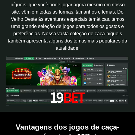
níqueis, que você pode jogar agora mesmo em nosso
site, vêm em todas as formas, tamanhos e temas. Do
Velho Oeste às aventuras espaciais temáticas, temos
uma grande seleção de jogos para todos os gostos e
preferências. Nossa vasta coleção de caça-níqueis
também apresenta alguns dos temas mais populares da
atualidade.
Vantagens dos jogos de caça-