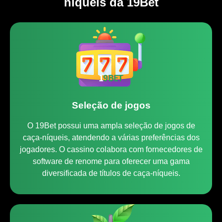
níqueis da 19Bet
Seleção de jogos
O 19Bet possui uma ampla seleção de jogos de
caça-níqueis, atendendo a várias preferências dos
jogadores. O cassino colabora com fornecedores de
software de renome para oferecer uma gama
diversificada de títulos de caça-níqueis.