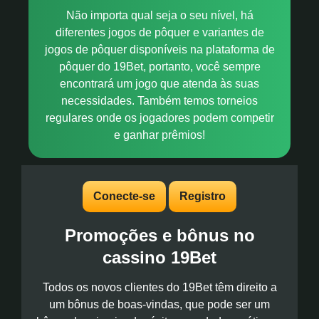
Não importa qual seja o seu nível, há
diferentes jogos de pôquer e variantes de
jogos de pôquer disponíveis na plataforma de
pôquer do 19Bet, portanto, você sempre
encontrará um jogo que atenda às suas
necessidades. Também temos torneios
regulares onde os jogadores podem competir
e ganhar prêmios!
Conecte-se
Registro
Promoções e bônus no
cassino 19Bet
Todos os novos clientes do 19Bet têm direito a
um bônus de boas-vindas, que pode ser um