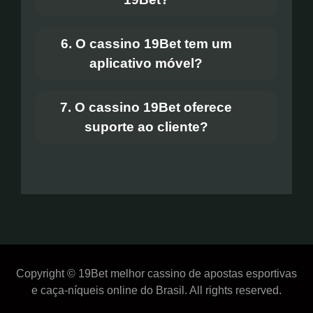
6. O cassino 19Bet tem um
aplicativo móvel?
7. O cassino 19Bet oferece
suporte ao cliente?
Copyright © 19Bet melhor cassino de apostas esportivas
e caça-níqueis online do Brasil. All rights reserved.