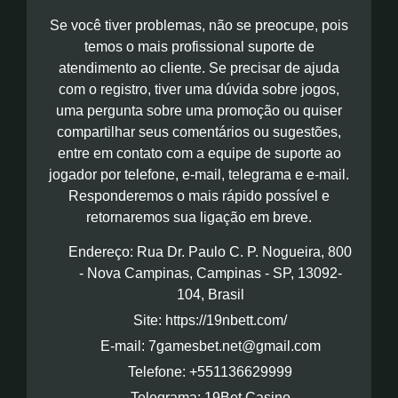
Se você tiver problemas, não se preocupe, pois
temos o mais profissional suporte de
atendimento ao cliente. Se precisar de ajuda
com o registro, tiver uma dúvida sobre jogos,
uma pergunta sobre uma promoção ou quiser
compartilhar seus comentários ou sugestões,
entre em contato com a equipe de suporte ao
jogador por telefone, e-mail, telegrama e e-mail.
Responderemos o mais rápido possível e
retornaremos sua ligação em breve.
Endereço: Rua Dr. Paulo C. P. Nogueira, 800
- Nova Campinas, Campinas - SP, 13092-
104, Brasil
Site: https://19nbett.com/
E-mail:
7gamesbet.net@gmail.com
Telefone: +551136629999
Telegrama: 19Bet Casino