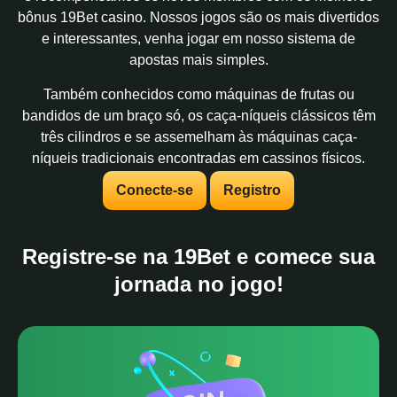
bônus 19Bet casino. Nossos jogos são os mais divertidos
e interessantes, venha jogar em nosso sistema de
apostas mais simples.
Também conhecidos como máquinas de frutas ou
bandidos de um braço só, os caça-níqueis clássicos têm
três cilindros e se assemelham às máquinas caça-
níqueis tradicionais encontradas em cassinos físicos.
Conecte-se
Registro
Registre-se na 19Bet e comece sua
jornada no jogo!