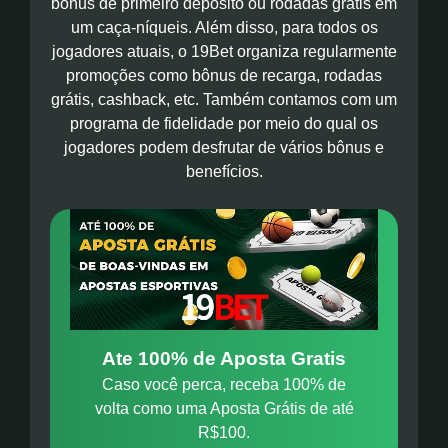
bônus de primeiro depósito ou rodadas grátis em
um caça-níqueis. Além disso, para todos os
jogadores atuais, o 19Bet organiza regularmente
promoções como bônus de recarga, rodadas
grátis, cashback, etc. Também contamos com um
programa de fidelidade por meio do qual os
jogadores podem desfrutar de vários bônus e
benefícios.
Ate 100% de Aposta Gratis
Caso você perca, receba 100% de
volta como uma Aposta Grátis de até
R$100.