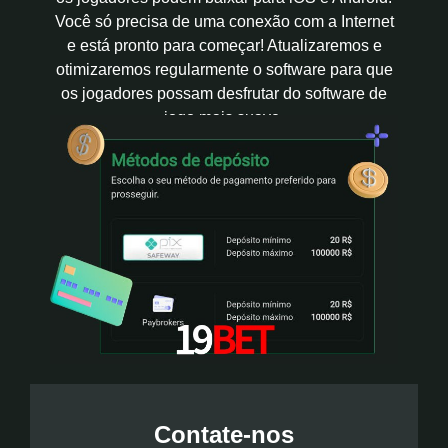
Você só precisa de uma conexão com a Internet
e está pronto para começar! Atualizaremos e
otimizaremos regularmente o software para que
os jogadores possam desfrutar do software de
jogo mais suave.
Contate-nos