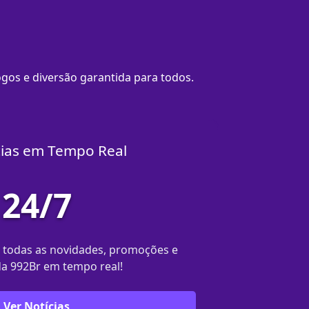
gos e diversão garantida para todos.
cias em Tempo Real
24/7
e todas as novidades, promoções e
da 992Br em tempo real!
Ver Notícias