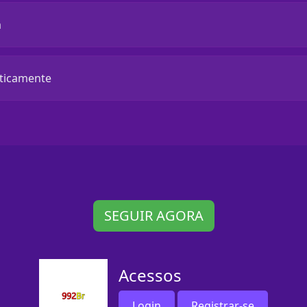
a
aticamente
SEGUIR AGORA
Acessos
Login
Registrar-se