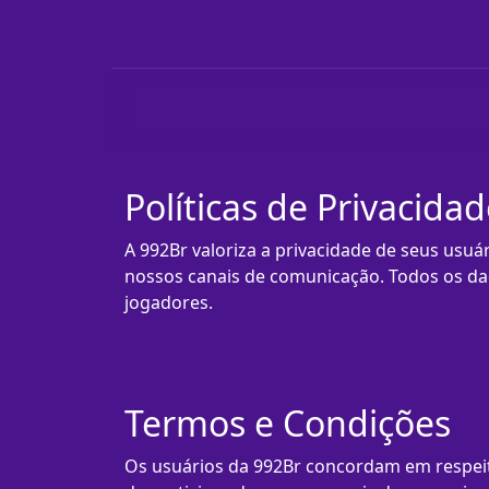
Políticas de Privacida
A 992Br valoriza a privacidade de seus usu
nossos canais de comunicação. Todos os dad
jogadores.
Termos e Condições
Os usuários da 992Br concordam em respeita