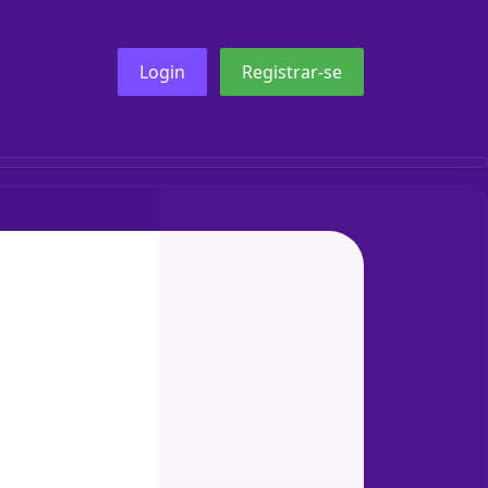
Login
Registrar-se