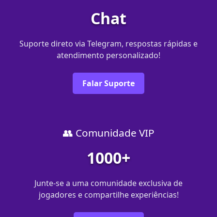
Chat
Suporte direto via Telegram, respostas rápidas e
atendimento personalizado!
Falar Suporte
👥 Comunidade VIP
1000+
Junte-se a uma comunidade exclusiva de
jogadores e compartilhe experiências!