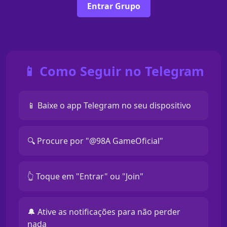
Entrar Grupo
📱 Como Seguir no Telegram
📱 Baixe o app Telegram no seu dispositivo
🔍 Procure por "@98A GameOficial"
👆 Toque em "Entrar" ou "Join"
🔔 Ative as notificações para não perder
nada