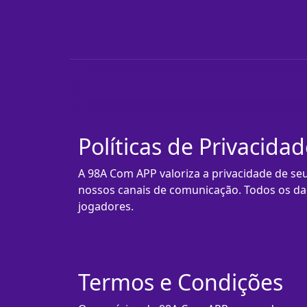
Políticas de Privacida
A 98A Com APP valoriza a privacidade de s
nossos canais de comunicação. Todos os dad
jogadores.
Termos e Condições