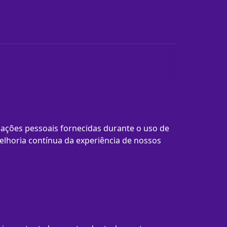
ações pessoais fornecidas durante o uso de
elhoria contínua da experiência de nossos