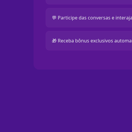
💬 Participe das conversas e interaj
🎁 Receba bônus exclusivos autom