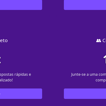
reto
👥 
t
espostas rápidas e
Junte-se a uma com
lizado!
compa
e