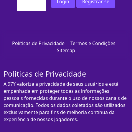
Login
Registrar-se
Políticas de Privacidade
Termos e Condições
Sitemap
Políticas de Privacidade
A 97Y valoriza a privacidade de seus usuários e está
empenhada em proteger todas as informações
pessoais fornecidas durante o uso de nossos canais de
comunicação. Todos os dados coletados são utilizados
exclusivamente para fins de melhoria contínua da
experiência de nossos jogadores.