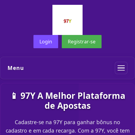
Login
Registrar-se
Menu
📱 97Y A Melhor Plataforma
de Apostas
Cadastre-se na 97Y para ganhar bônus no
cadastro e em cada recarga. Com a 97Y, você tem