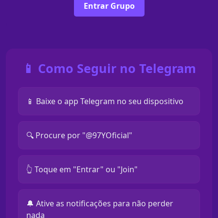
Entrar Grupo
📱 Como Seguir no Telegram
📱 Baixe o app Telegram no seu dispositivo
🔍 Procure por "@97YOficial"
👆 Toque em "Entrar" ou "Join"
🔔 Ative as notificações para não perder
nada