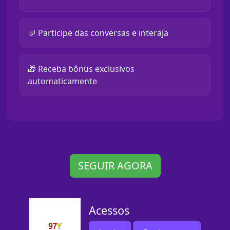
💬 Participe das conversas e interaja
🎁 Receba bônus exclusivos
automaticamente
SEGUIR AGORA
Acessos