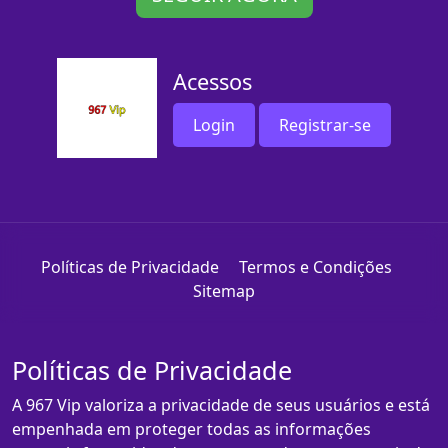
Acessos
Login
Registrar-se
Políticas de Privacidade
Termos e Condições
Sitemap
Políticas de Privacidade
A 967 Vip valoriza a privacidade de seus usuários e está
empenhada em proteger todas as informações