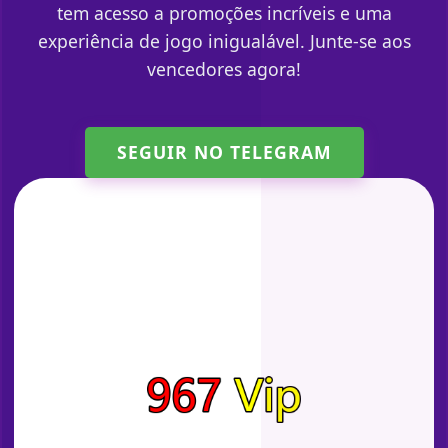
tem acesso a promoções incríveis e uma
experiência de jogo inigualável. Junte-se aos
vencedores agora!
SEGUIR NO TELEGRAM