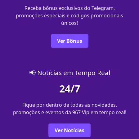
Receba bônus exclusivos do Telegram,
promoções especiais e códigos promocionais
únicos!
Ver Bônus
📢 Notícias em Tempo Real
24/7
Fique por dentro de todas as novidades,
promoções e eventos da 967 Vip em tempo real!
Ver Notícias