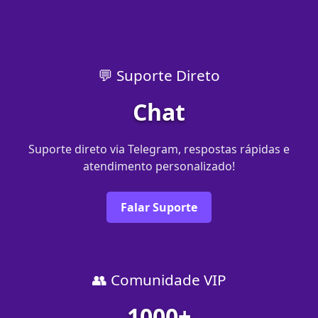
💬 Suporte Direto
Chat
Suporte direto via Telegram, respostas rápidas e
atendimento personalizado!
Falar Suporte
👥 Comunidade VIP
1000+