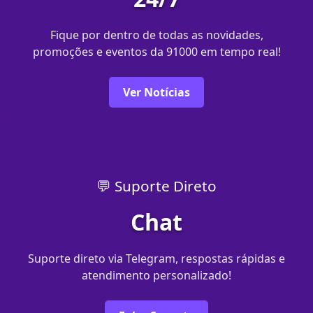
Fique por dentro de todas as novidades,
promoções e eventos da 91000 em tempo real!
Ver Notícias
💬 Suporte Direto
Chat
Suporte direto via Telegram, respostas rápidas e
atendimento personalizado!