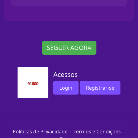
SEGUIR AGORA
Acessos
Login
Registrar-se
Políticas de Privacidade
Termos e Condições