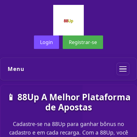
Login
Registrar-se
Menu
📱 88Up A Melhor Plataforma
de Apostas
Cadastre-se na 88Up para ganhar bônus no
cadastro e em cada recarga. Com a 88Up, você