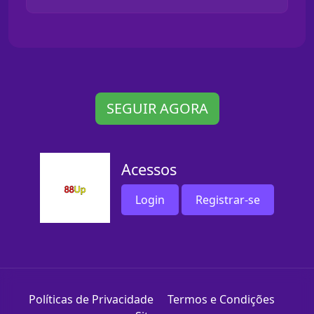
SEGUIR AGORA
Acessos
Login
Registrar-se
Políticas de Privacidade
Termos e Condições