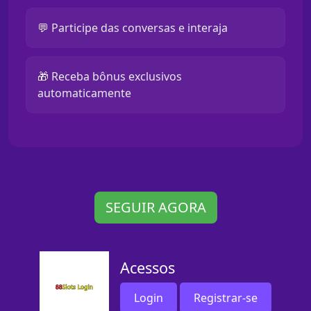
💬 Participe das conversas e interaja
🎁 Receba bônus exclusivos
automaticamente
SEGUIR AGORA
Acessos
Login
Registrar-se