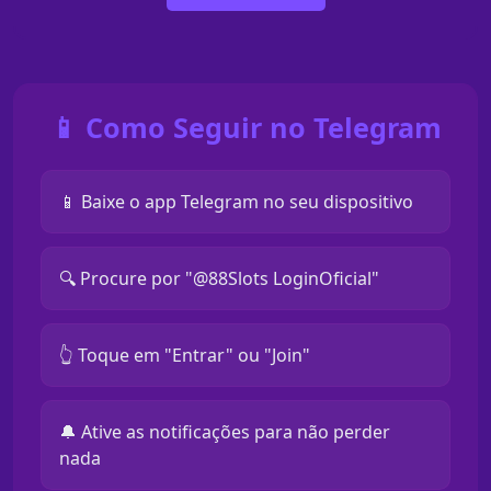
📱 Como Seguir no Telegram
📱 Baixe o app Telegram no seu dispositivo
🔍 Procure por "@88Slots LoginOficial"
👆 Toque em "Entrar" ou "Join"
🔔 Ative as notificações para não perder
nada