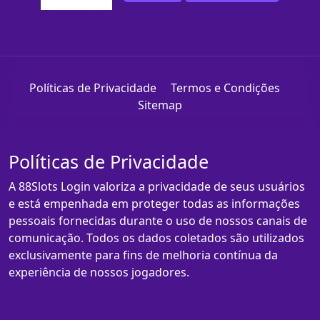
Políticas de Privacidade
Termos e Condições
Sitemap
Políticas de Privacidade
A 88Slots Login valoriza a privacidade de seus usuários
e está empenhada em proteger todas as informações
pessoais fornecidas durante o uso de nossos canais de
comunicação. Todos os dados coletados são utilizados
exclusivamente para fins de melhoria contínua da
experiência de nossos jogadores.