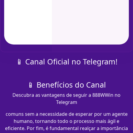
📱 Canal Oficial no Telegram!
📱 Benefícios do Canal
Descubra as vantagens de seguir a 888WWin no
Telegram
comuns sem a necessidade de esperar por um agente
humano, tornando todo o processo mais ágil e
eficiente. Por fim, é fundamental realçar a importância