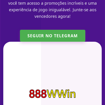
você tem acesso a promoções incríveis e uma
experiência de jogo inigualável. Junte-se aos
vencedores agora!
SEGUIR NO TELEGRAM