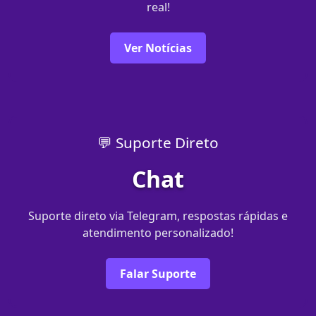
real!
Ver Notícias
💬 Suporte Direto
Chat
Suporte direto via Telegram, respostas rápidas e
atendimento personalizado!
Falar Suporte