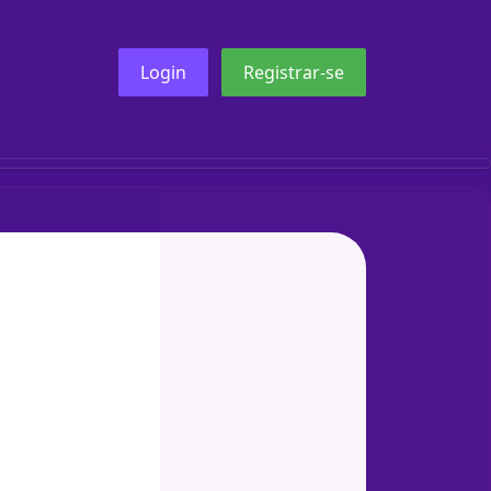
Login
Registrar-se