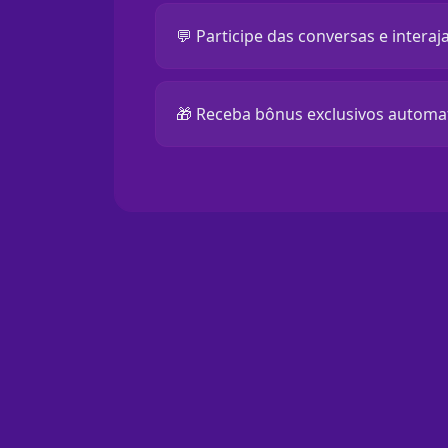
💬 Participe das conversas e interaj
🎁 Receba bônus exclusivos autom