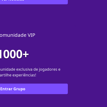
Comunidade VIP
1000+
unidade exclusiva de jogadores e
rtilhe experiências!
Entrar Grupo