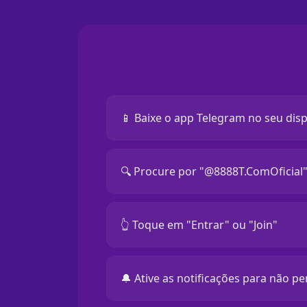
📱 Baixe o app Telegram no seu disp
🔍 Procure por "@8888T.ComOficial
👆 Toque em "Entrar" ou "Join"
🔔 Ative as notificações para não p