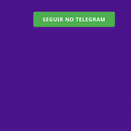
SEGUIR NO TELEGRAM