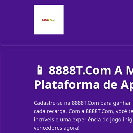
📱 8888T.Com A 
Plataforma de A
Cadastre-se na 8888T.Com para ganhar
cada recarga. Com a 8888T.Com, você 
incríveis e uma experiência de jogo inig
vencedores agora!