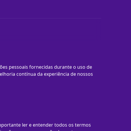
ões pessoais fornecidas durante o uso de
elhoria contínua da experiência de nossos
portante ler e entender todos os termos