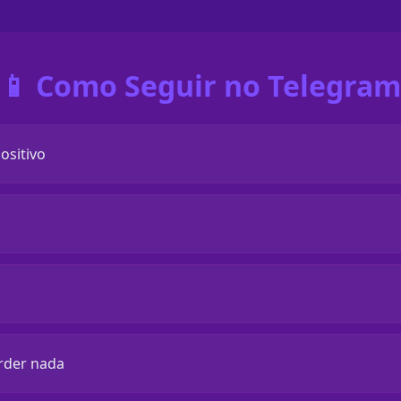
📱 Como Seguir no Telegram
ositivo
"
erder nada