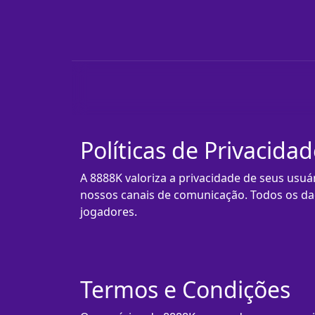
Políticas de Privacida
A 8888K valoriza a privacidade de seus usu
nossos canais de comunicação. Todos os dad
jogadores.
Termos e Condições