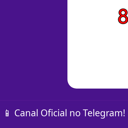
📱 Canal Oficial no Telegram!