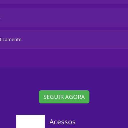
a
aticamente
SEGUIR AGORA
Acessos