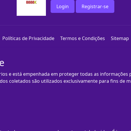
Login
Registrar-se
Políticas de Privacidade
Termos e Condições
Sitemap
de
ários e está empenhada em proteger todas as informações 
os coletados são utilizados exclusivamente para fins de m