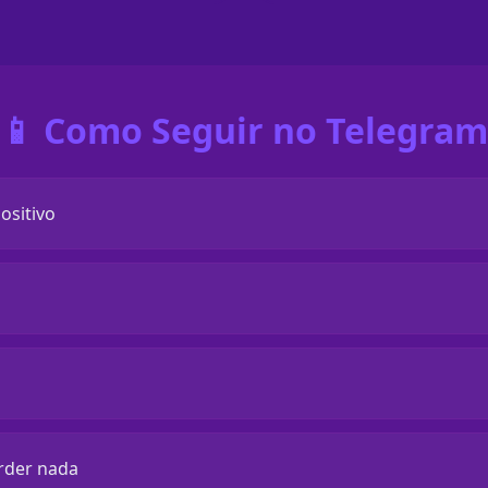
📱 Como Seguir no Telegram
ositivo
erder nada