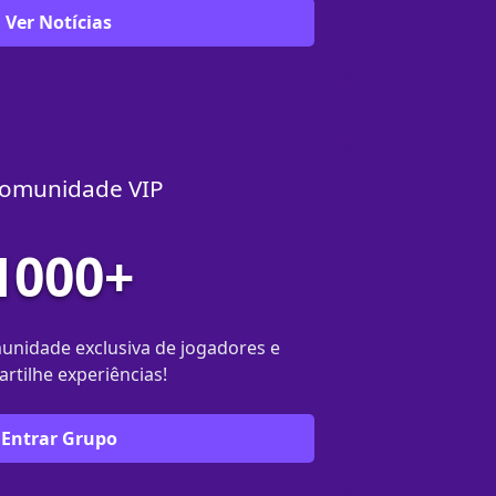
Ver Notícias
Comunidade VIP
1000+
unidade exclusiva de jogadores e
rtilhe experiências!
Entrar Grupo