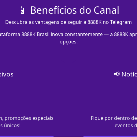
📱 Benefícios do Canal
Descubra as vantagens de seguir a 8888K no Telegram
 plataforma 8888K Brasil inova constantemente — a 8888K a
opções.
sivos
📢 Notí
m, promoções especiais
Fique por dentro d
s únicos!
eventos 