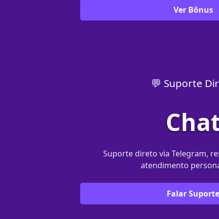
Ver Bônus
💬 Suporte Di
Cha
Suporte direto via Telegram, r
atendimento persona
Falar Suport