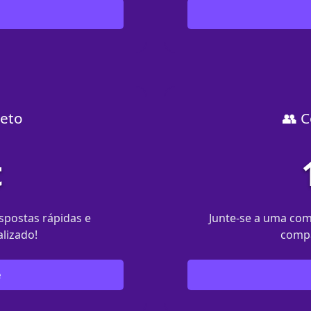
reto
👥 
t
espostas rápidas e
Junte-se a uma com
lizado!
compa
e