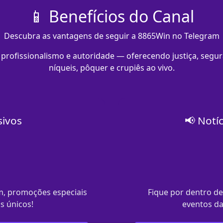
📱 Benefícios do Canal
Descubra as vantagens de seguir a 8865Win no Telegram
 profissionalismo e autoridade — oferecendo justiça, seg
níqueis, pôquer e crupiês ao vivo.
sivos
📢 Notí
m, promoções especiais
Fique por dentro d
s únicos!
eventos da