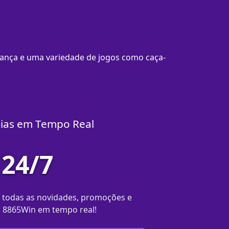
urança e uma variedade de jogos como caça-
cias em Tempo Real
24/7
e todas as novidades, promoções e
 8865Win em tempo real!