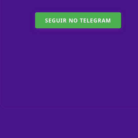
SEGUIR NO TELEGRAM