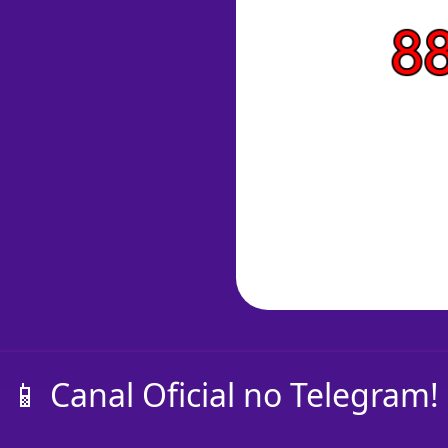
📱 Canal Oficial no Telegram!