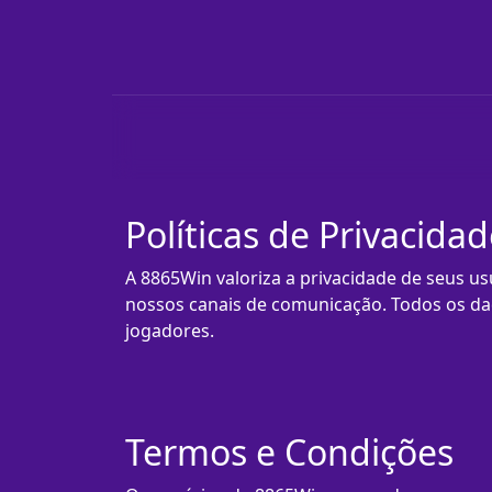
Políticas de Privacida
A 8865Win valoriza a privacidade de seus u
nossos canais de comunicação. Todos os dad
jogadores.
Termos e Condições