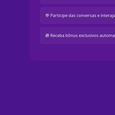
💬 Participe das conversas e interaj
🎁 Receba bônus exclusivos autom