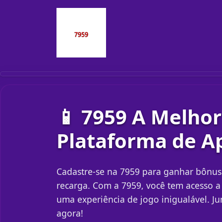
📱 7959 A Melhor
Plataforma de A
Cadastre-se na 7959 para ganhar bônus
recarga. Com a 7959, você tem acesso a
uma experiência de jogo inigualável. J
agora!