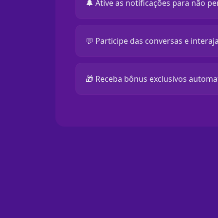
🔔 Ative as notificações para não p
💬 Participe das conversas e interaj
🎁 Receba bônus exclusivos autom