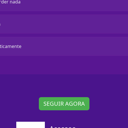
erder nada
a
aticamente
SEGUIR AGORA