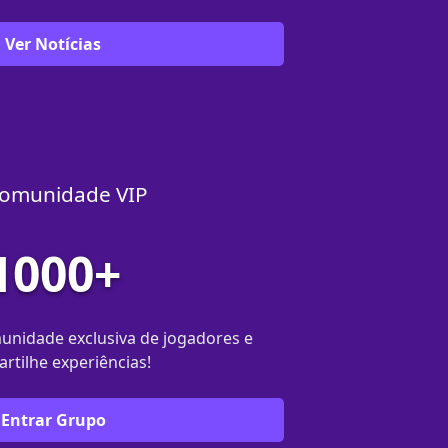
Ver Notícias
Comunidade VIP
1000+
unidade exclusiva de jogadores e
rtilhe experiências!
Entrar Grupo