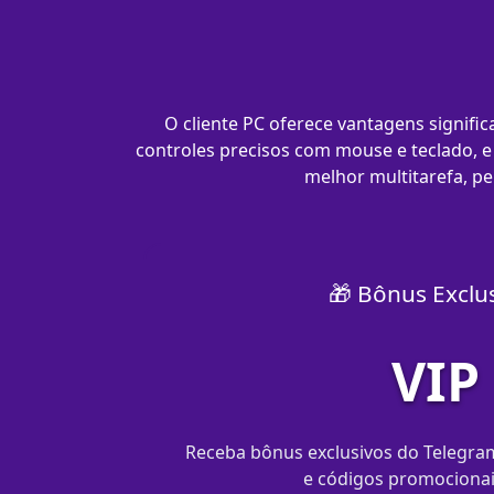
O cliente PC oferece vantagens signific
controles precisos com mouse e teclado, e
melhor multitarefa, p
🎁 Bônus Exclu
VIP
Receba bônus exclusivos do Telegra
e códigos promocionai