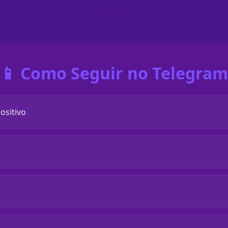
📱 Como Seguir no Telegram
ositivo