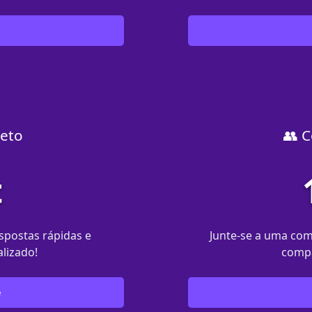
reto
👥 
t
espostas rápidas e
Junte-se a uma com
lizado!
compa
e