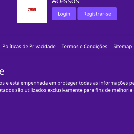
Acessos
Login
Registrar-se
Políticas de Privacidade
Termos e Condições
Sitemap
de
rios e está empenhada em proteger todas as informações p
tados são utilizados exclusivamente para fins de melhoria