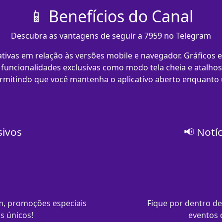
📱 Benefícios do Canal
Descubra as vantagens de seguir a 7959 no Telegram
ativas em relação às versões mobile e navegador. Gráficos 
 funcionalidades exclusivas como modo tela cheia e atalhos
ermitindo que você mantenha o aplicativo aberto enquanto
sivos
📢 Notí
m, promoções especiais
Fique por dentro d
s únicos!
eventos 