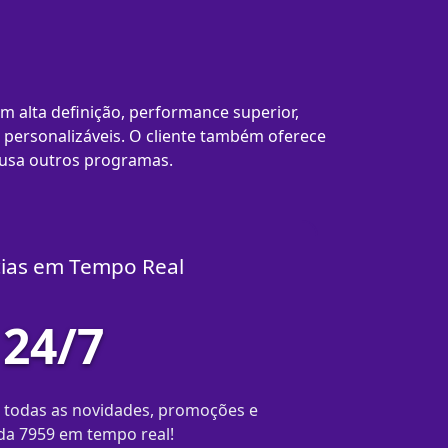
em alta definição, performance superior,
 personalizáveis. O cliente também oferece
 usa outros programas.
cias em Tempo Real
24/7
e todas as novidades, promoções e
da 7959 em tempo real!