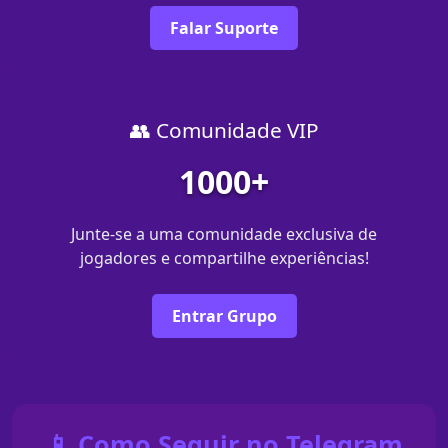
Falar Suporte
👥 Comunidade VIP
1000+
Junte-se a uma comunidade exclusiva de
jogadores e compartilhe experiências!
Entrar Grupo
📱 Como Seguir no Telegram