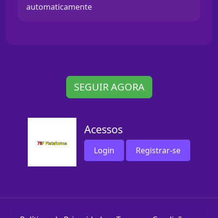
automaticamente
SEGUIR AGORA
Acessos
Login
Registrar-se