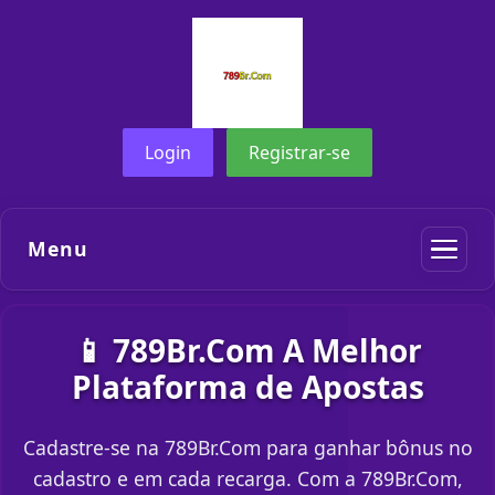
Login
Registrar-se
Menu
📱 789Br.Com A Melhor
Plataforma de Apostas
Cadastre-se na 789Br.Com para ganhar bônus no
cadastro e em cada recarga. Com a 789Br.Com,