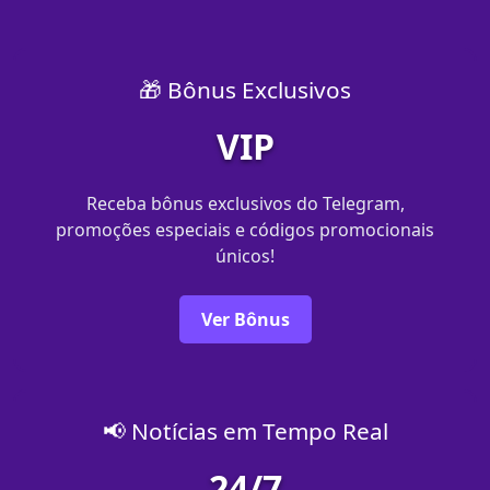
🎁 Bônus Exclusivos
VIP
Receba bônus exclusivos do Telegram,
promoções especiais e códigos promocionais
únicos!
Ver Bônus
📢 Notícias em Tempo Real
24/7