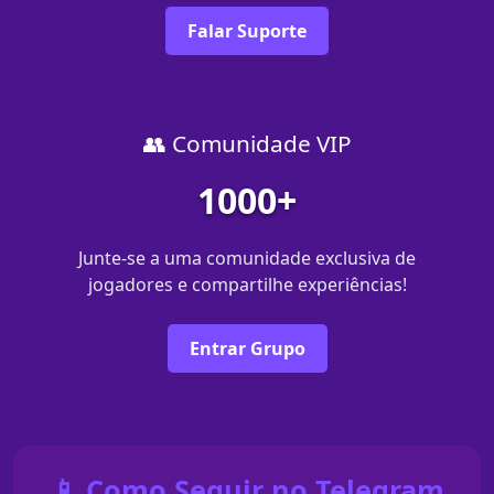
Falar Suporte
👥 Comunidade VIP
1000+
Junte-se a uma comunidade exclusiva de
jogadores e compartilhe experiências!
Entrar Grupo
📱 Como Seguir no Telegram