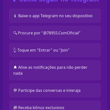
📱 Baixe o app Telegram no seu dispositivo
🔍 Procure por "@78955.ComOficial"
👆 Toque em "Entrar" ou "Join"
🔔 Ative as notificações para não perder
nada
💬 Participe das conversas e interaja
🎁 Receba bônus exclusivos