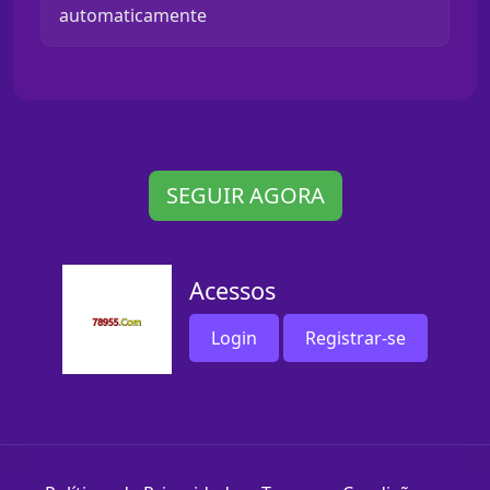
automaticamente
SEGUIR AGORA
Acessos
Login
Registrar-se