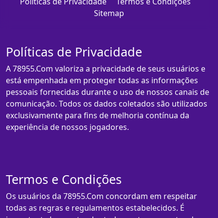
Políticas de Privacidade
Termos e Condições
Sitemap
Políticas de Privacidade
A 78955.Com valoriza a privacidade de seus usuários e
está empenhada em proteger todas as informações
pessoais fornecidas durante o uso de nossos canais de
comunicação. Todos os dados coletados são utilizados
exclusivamente para fins de melhoria contínua da
experiência de nossos jogadores.
Termos e Condições
Os usuários da 78955.Com concordam em respeitar
todas as regras e regulamentos estabelecidos. É