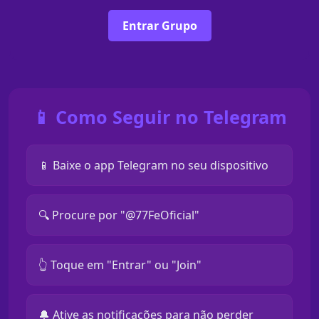
Entrar Grupo
📱 Como Seguir no Telegram
📱 Baixe o app Telegram no seu dispositivo
🔍 Procure por "@77FeOficial"
👆 Toque em "Entrar" ou "Join"
🔔 Ative as notificações para não perder