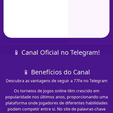
📱 Canal Oficial no Telegram!
📱 Benefícios do Canal
Descubra as vantagens de seguir a 77Fe no Telegram
Os torneios de jogos online têm crescido em
popularidade nos últimos anos, proporcionando uma
plataforma onde jogadores de diferentes habilidades
podem competir entre si. No site de palavras-chave