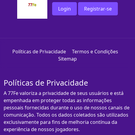
Login
Registrar-se
Políticas de Privacidade
Termos e Condições
Sitemap
Políticas de Privacidade
A 77Fe valoriza a privacidade de seus usuários e está
empenhada em proteger todas as informações
pessoais fornecidas durante o uso de nossos canais de
comunicação. Todos os dados coletados são utilizados
exclusivamente para fins de melhoria contínua da
experiência de nossos jogadores.