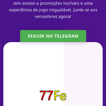
tem acesso a promoções incríveis e uma
experiência de jogo inigualável. Junte-se aos
vencedores agora!
SEGUIR NO TELEGRAM