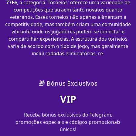
77Fe
, a categoria 'Torneios' oferece uma variedade de
competições que atraem tanto novatos quanto
veteranos. Esses torneios não apenas alimentam a
competitividade, mas também criam uma comunidade
vibrante onde os jogadores podem se conectar e
compartilhar experiências. A estrutura dos torneios
varia de acordo com o tipo de jogo, mas geralmente
inclui rodadas eliminatórias, re.
🎁 Bônus Exclusivos
VIP
Receba bônus exclusivos do Telegram,
promoções especiais e códigos promocionais
únicos!