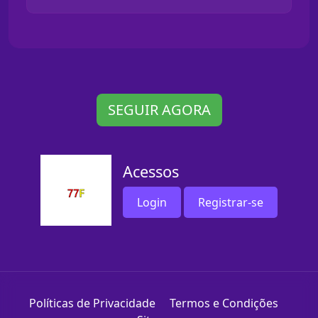
SEGUIR AGORA
Acessos
Login
Registrar-se
Políticas de Privacidade
Termos e Condições