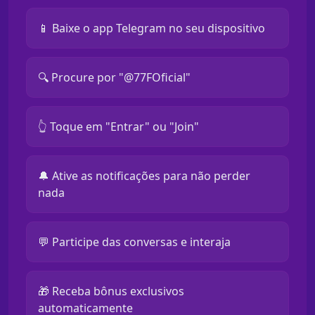
📱 Baixe o app Telegram no seu dispositivo
🔍 Procure por "@77FOficial"
👆 Toque em "Entrar" ou "Join"
🔔 Ative as notificações para não perder
nada
💬 Participe das conversas e interaja
🎁 Receba bônus exclusivos
automaticamente