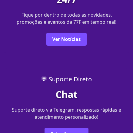
Fique por dentro de todas as novidades,
promoções e eventos da 77F em tempo real!
Ver Notícias
💬 Suporte Direto
Chat
Suporte direto via Telegram, respostas rápidas e
atendimento personalizado!