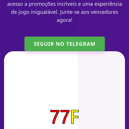
acesso a promoções incríveis e uma experiência
de jogo inigualável. Junte-se aos vencedores
agora!
SEGUIR NO TELEGRAM