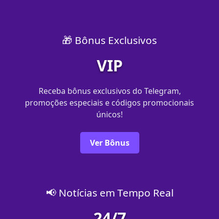
🎁 Bônus Exclusivos
VIP
Receba bônus exclusivos do Telegram,
promoções especiais e códigos promocionais
únicos!
Ver Bônus
📢 Notícias em Tempo Real
24/7