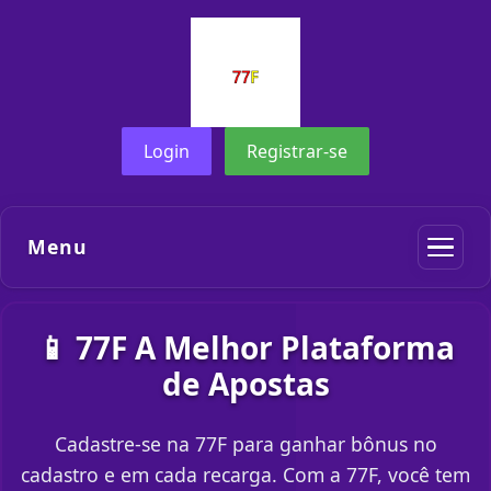
Login
Registrar-se
Menu
📱 77F A Melhor Plataforma
de Apostas
Cadastre-se na 77F para ganhar bônus no
cadastro e em cada recarga. Com a 77F, você tem