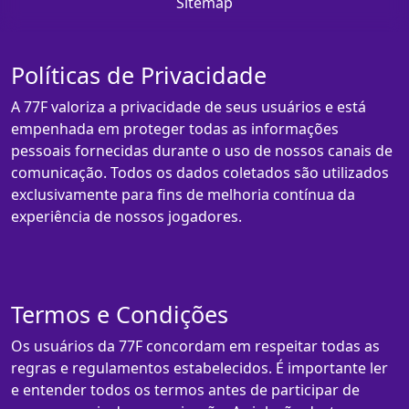
Sitemap
Políticas de Privacidade
A 77F valoriza a privacidade de seus usuários e está
empenhada em proteger todas as informações
pessoais fornecidas durante o uso de nossos canais de
comunicação. Todos os dados coletados são utilizados
exclusivamente para fins de melhoria contínua da
experiência de nossos jogadores.
Termos e Condições
Os usuários da 77F concordam em respeitar todas as
regras e regulamentos estabelecidos. É importante ler
e entender todos os termos antes de participar de