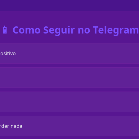
📱 Como Seguir no Telegram
ositivo
erder nada