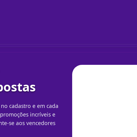
postas
 no cadastro e em cada
 promoções incríveis e
unte-se aos vencedores