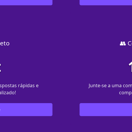
reto
👥 
t
espostas rápidas e
Junte-se a uma com
lizado!
compa
e