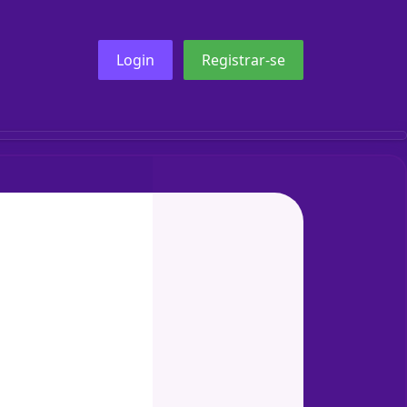
Login
Registrar-se