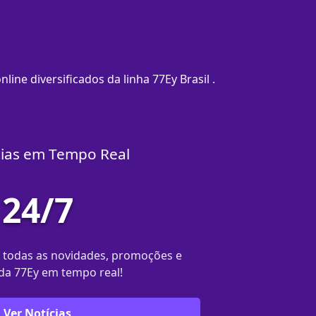
ine diversificados da linha 77Ey Brasil .
cias em Tempo Real
24/7
e todas as novidades, promoções e
da 77Ey em tempo real!
Ver Notícias