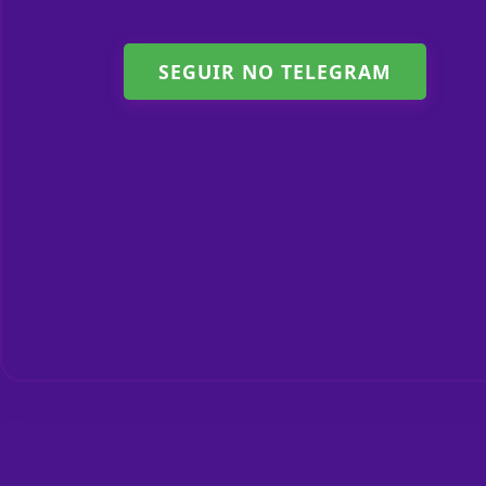
SEGUIR NO TELEGRAM