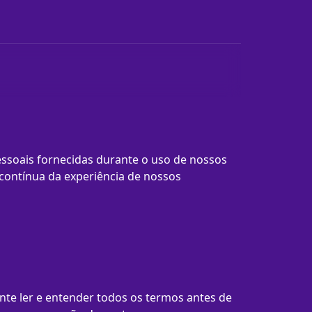
essoais fornecidas durante o uso de nossos
 contínua da experiência de nossos
nte ler e entender todos os termos antes de