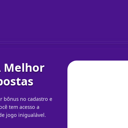
A Melhor
postas
r bônus no cadastro e
ocê tem acesso a
e jogo inigualável.