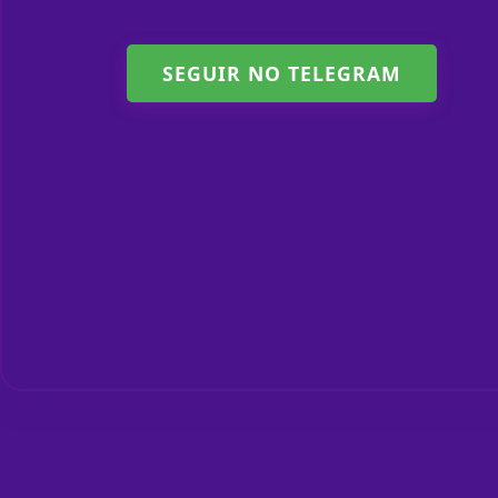
SEGUIR NO TELEGRAM