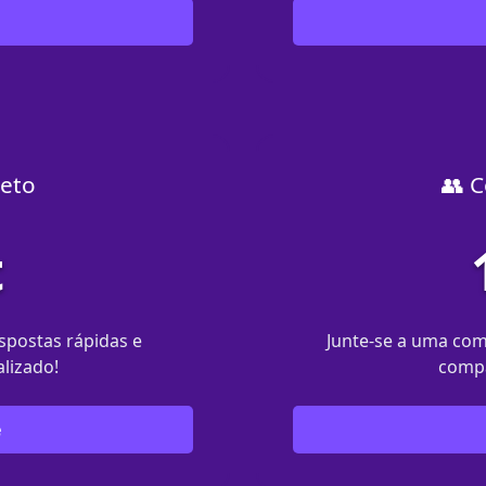
reto
👥 
t
espostas rápidas e
Junte-se a uma com
lizado!
compa
e