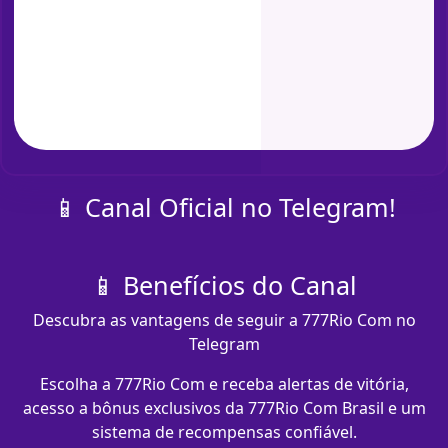
📱 Canal Oficial no Telegram!
📱 Benefícios do Canal
Descubra as vantagens de seguir a 777Rio Com no
Telegram
Escolha a 777Rio Com e receba alertas de vitória,
acesso a bônus exclusivos da 777Rio Com Brasil e um
sistema de recompensas confiável.