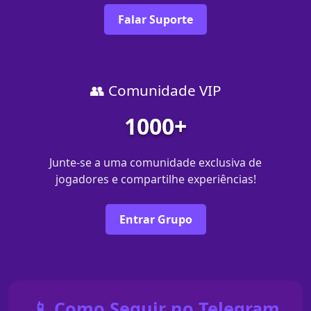
Falar Suporte
👥 Comunidade VIP
1000+
Junte-se a uma comunidade exclusiva de
jogadores e compartilhe experiências!
Entrar Grupo
📱 Como Seguir no Telegram