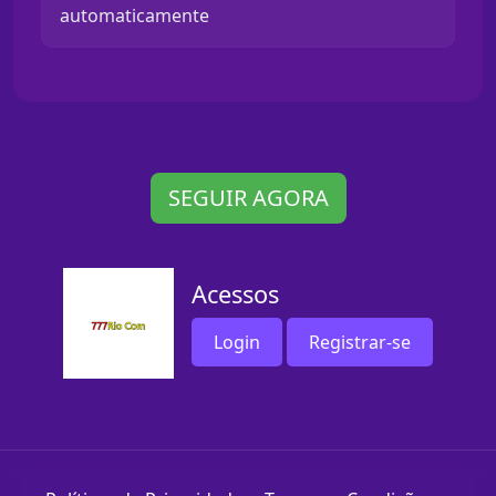
automaticamente
SEGUIR AGORA
Acessos
Login
Registrar-se