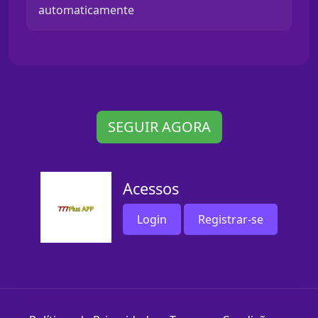
automaticamente
SEGUIR AGORA
Acessos
Login
Registrar-se