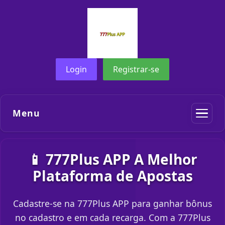
Login
Registrar-se
Menu
📱 777Plus APP A Melhor
Plataforma de Apostas
Cadastre-se na 777Plus APP para ganhar bônus
no cadastro e em cada recarga. Com a 777Plus