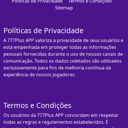
Políticas de Privacidade
Termos e Condições
Sitemap
Políticas de Privacidade
A 777Plus APP valoriza a privacidade de seus usuários e
está empenhada em proteger todas as informações
pessoais fornecidas durante o uso de nossos canais de
comunicação. Todos os dados coletados são utilizados
exclusivamente para fins de melhoria contínua da
experiência de nossos jogadores.
Termos e Condições
Os usuários da 777Plus APP concordam em respeitar
todas as regras e regulamentos estabelecidos. É