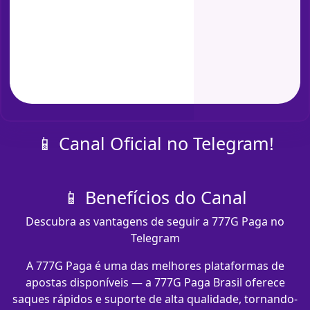
📱 Canal Oficial no Telegram!
📱 Benefícios do Canal
Descubra as vantagens de seguir a 777G Paga no
Telegram
A 777G Paga é uma das melhores plataformas de
apostas disponíveis — a 777G Paga Brasil oferece
saques rápidos e suporte de alta qualidade, tornando-