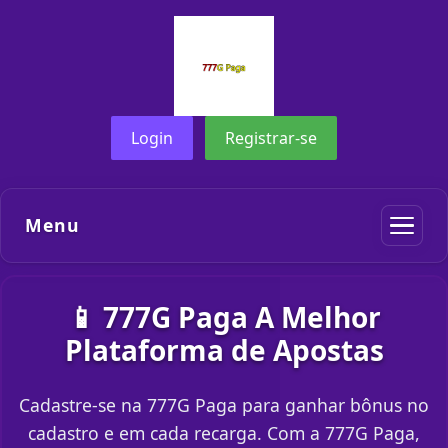
Login
Registrar-se
Menu
📱 777G Paga A Melhor
Plataforma de Apostas
Cadastre-se na 777G Paga para ganhar bônus no
cadastro e em cada recarga. Com a 777G Paga,