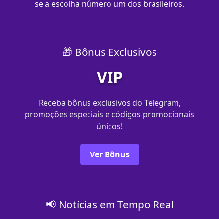
se a escolha número um dos brasileiros.
🎁 Bônus Exclusivos
VIP
Receba bônus exclusivos do Telegram,
promoções especiais e códigos promocionais
únicos!
Ver Bônus
📢 Notícias em Tempo Real