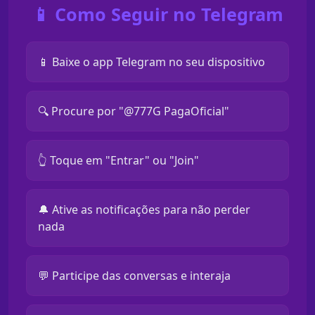
📱 Como Seguir no Telegram
📱 Baixe o app Telegram no seu dispositivo
🔍 Procure por "@777G PagaOficial"
👆 Toque em "Entrar" ou "Join"
🔔 Ative as notificações para não perder
nada
💬 Participe das conversas e interaja