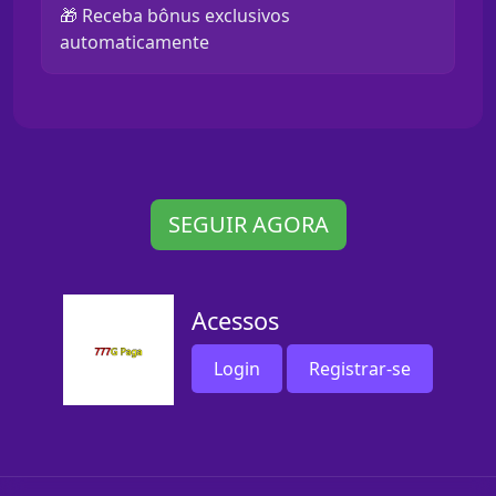
🎁 Receba bônus exclusivos
automaticamente
SEGUIR AGORA
Acessos
Login
Registrar-se