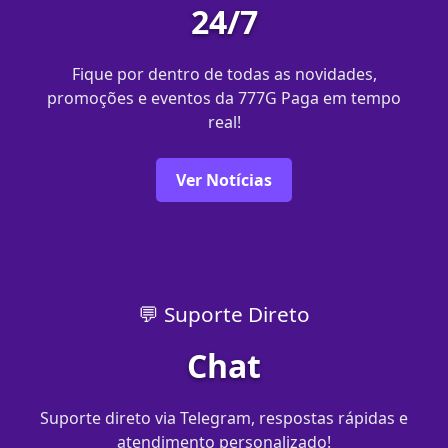
24/7
Fique por dentro de todas as novidades,
promoções e eventos da 777G Paga em tempo
real!
Ver Notícias
💬 Suporte Direto
Chat
Suporte direto via Telegram, respostas rápidas e
atendimento personalizado!