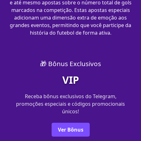
e até mesmo apostas sobre o número total de gols
marcados na competição. Estas apostas especiais
adicionam uma dimensão extra de emoção aos
grandes eventos, permitindo que você participe da
história do futebol de forma ativa.
🎁 Bônus Exclusivos
VIP
Receba bônus exclusivos do Telegram,
promoções especiais e códigos promocionais
únicos!
Ver Bônus