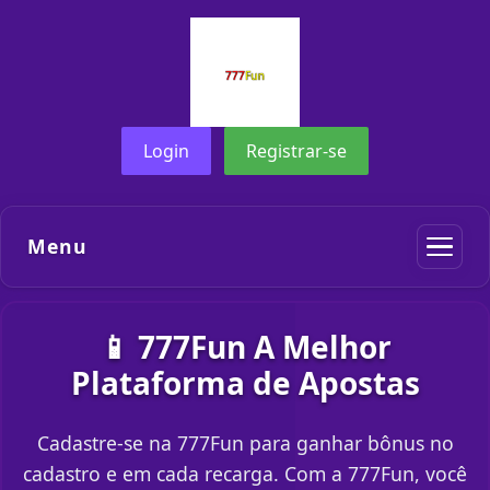
Login
Registrar-se
Menu
📱 777Fun A Melhor
Plataforma de Apostas
Cadastre-se na 777Fun para ganhar bônus no
cadastro e em cada recarga. Com a 777Fun, você