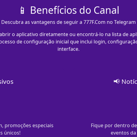
📱 Benefícios do Canal
Descubra as vantagens de seguir a 777F.Com no Telegram
brir o aplicativo diretamente ou encontrá-lo na lista de ap
ocesso de configuração inicial que inclui login, configuraçã
interface.
sivos
📢 Notí
m, promoções especiais
Fique por dentro d
s únicos!
eventos da