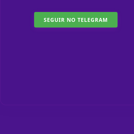
SEGUIR NO TELEGRAM