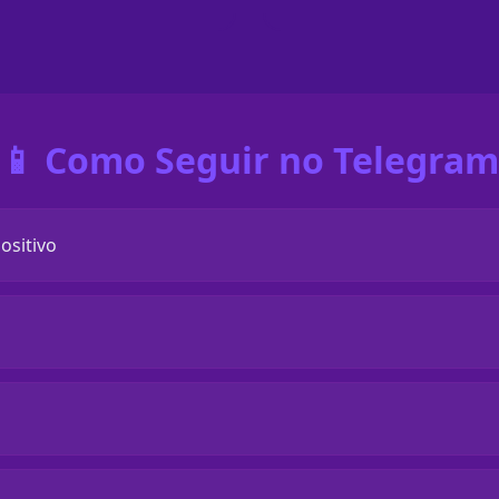
📱 Como Seguir no Telegram
ositivo