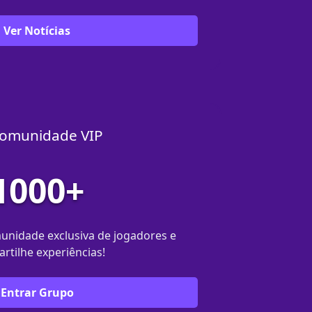
Ver Notícias
Comunidade VIP
1000+
unidade exclusiva de jogadores e
rtilhe experiências!
Entrar Grupo