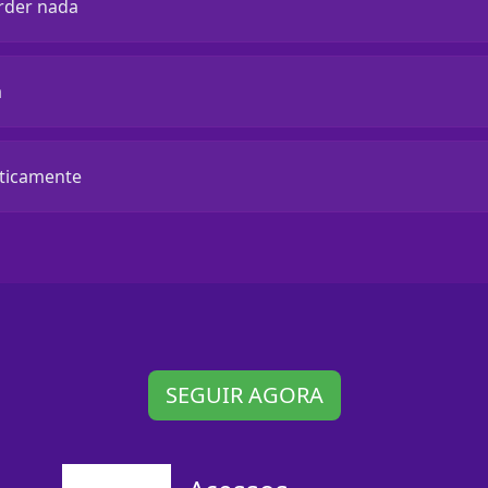
erder nada
a
aticamente
SEGUIR AGORA