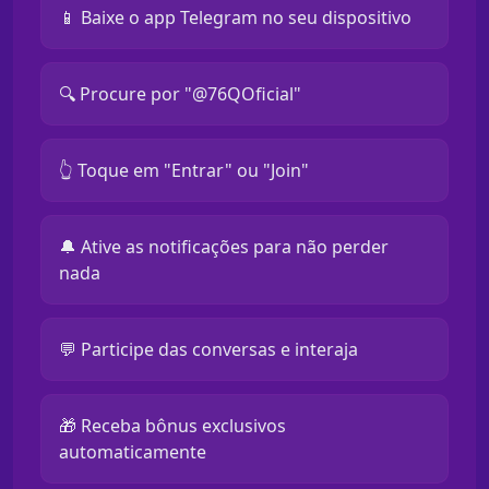
📱 Baixe o app Telegram no seu dispositivo
🔍 Procure por "@76QOficial"
👆 Toque em "Entrar" ou "Join"
🔔 Ative as notificações para não perder
nada
💬 Participe das conversas e interaja
🎁 Receba bônus exclusivos
automaticamente