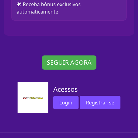
🎁 Receba bônus exclusivos
automaticamente
SEGUIR AGORA
Acessos
Login
Registrar-se