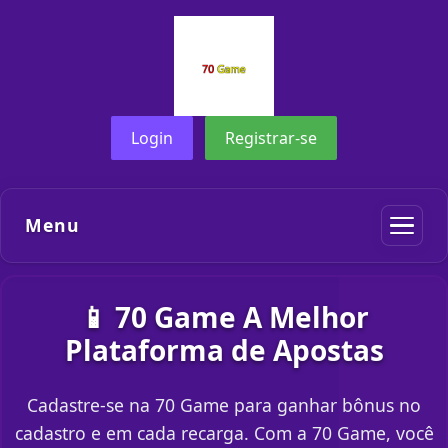
Login
Registrar-se
Menu
📱 70 Game A Melhor
Plataforma de Apostas
Cadastre-se na 70 Game para ganhar bônus no
cadastro e em cada recarga. Com a 70 Game, você