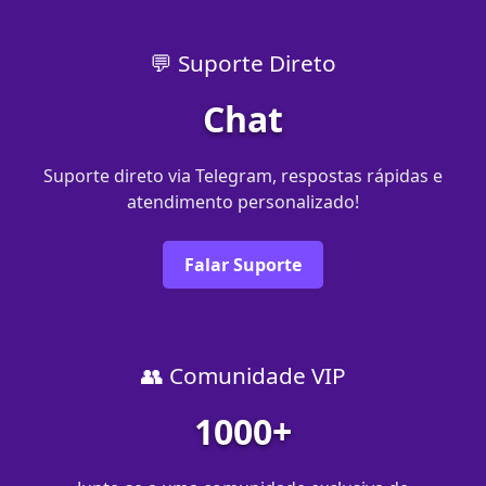
💬 Suporte Direto
Chat
Suporte direto via Telegram, respostas rápidas e
atendimento personalizado!
Falar Suporte
👥 Comunidade VIP
1000+