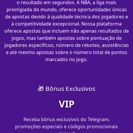
o resultado em segundos. A NBA, a liga mais
prestigiada do mundo, oferece oportunidades únicas
de apostas devido à qualidade técnica dos jogadores e
à competitividade excepcional. Nossa plataforma
oferece apostas que incluem não apenas resultados de
jogos, mas também apostas sobre pontuação de
jogadores específicos, número de rebotes, assistências
e até mesmo apostas sobre o número total de pontos
marcados no jogo.
🎁 Bônus Exclusivos
VIP
Receba bônus exclusivos do Telegram,
promoções especiais e códigos promocionais