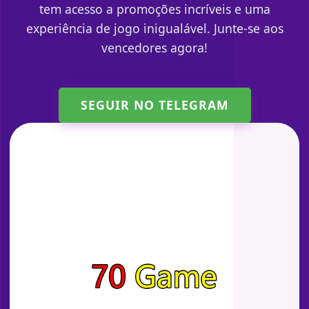
tem acesso a promoções incríveis e uma
experiência de jogo inigualável. Junte-se aos
vencedores agora!
SEGUIR NO TELEGRAM