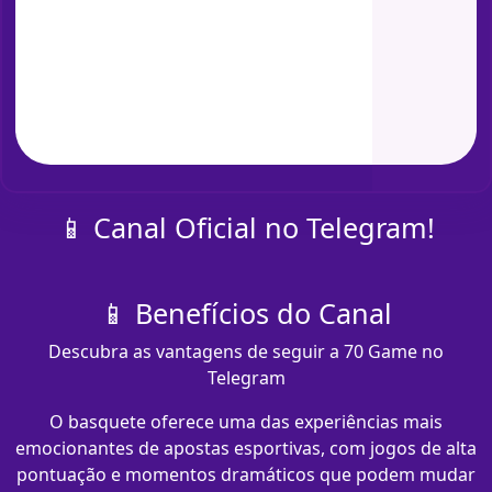
📱 Canal Oficial no Telegram!
📱 Benefícios do Canal
Descubra as vantagens de seguir a 70 Game no
Telegram
O basquete oferece uma das experiências mais
emocionantes de apostas esportivas, com jogos de alta
pontuação e momentos dramáticos que podem mudar