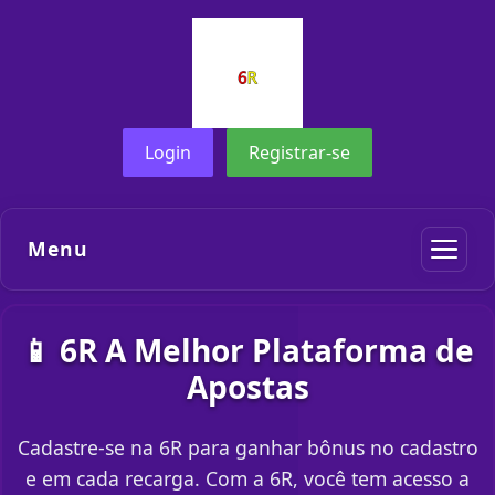
Login
Registrar-se
Menu
📱 6R A Melhor Plataforma de
Apostas
Cadastre-se na 6R para ganhar bônus no cadastro
e em cada recarga. Com a 6R, você tem acesso a