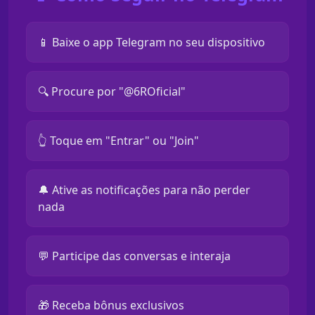
📱 Baixe o app Telegram no seu dispositivo
🔍 Procure por "@6ROficial"
👆 Toque em "Entrar" ou "Join"
🔔 Ative as notificações para não perder
nada
💬 Participe das conversas e interaja
🎁 Receba bônus exclusivos