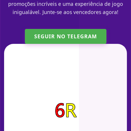
promoções incríveis e uma experiência de jogo
inigualável. Junte-se aos vencedores agora!
SEGUIR NO TELEGRAM