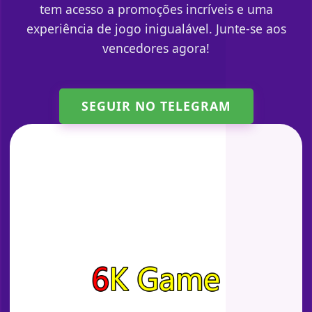
tem acesso a promoções incríveis e uma
experiência de jogo inigualável. Junte-se aos
vencedores agora!
SEGUIR NO TELEGRAM