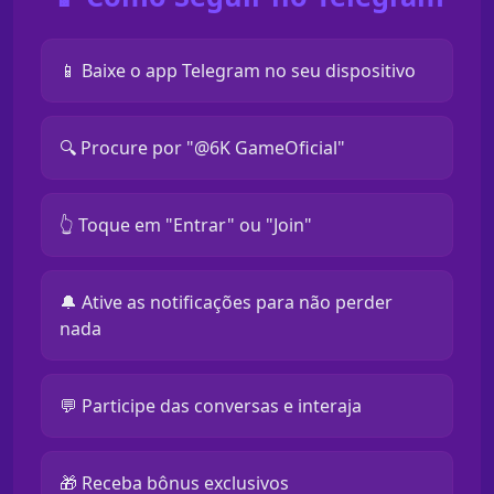
📱 Baixe o app Telegram no seu dispositivo
🔍 Procure por "@6K GameOficial"
👆 Toque em "Entrar" ou "Join"
🔔 Ative as notificações para não perder
nada
💬 Participe das conversas e interaja
🎁 Receba bônus exclusivos