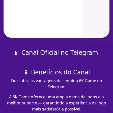
📱 Canal Oficial no Telegram!
📱 Benefícios do Canal
Descubra as vantagens de seguir a 6K Game no
Telegram
A 6K Game oferece uma ampla gama de jogos e o
melhor suporte — garantindo a experiência de jogo
mais satisfatória possível.