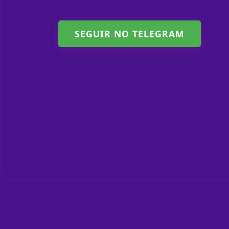
SEGUIR NO TELEGRAM