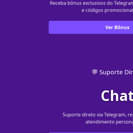
Receba bônus exclusivos do Telegra
e códigos promocionai
Ver Bônus
💬 Suporte Di
Cha
Suporte direto via Telegram, r
atendimento persona