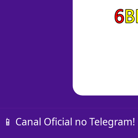
📱 Canal Oficial no Telegram!