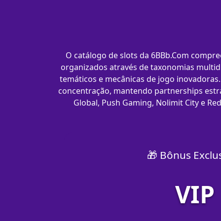
O catálogo de slots da 6BBb.Com compreen
organizados através de taxonomias multidi
temáticos e mecânicas de jogo inovadoras. 
concentração, mantendo partnerships est
Global, Push Gaming, Nolimit City e R
🎁 Bônus Exclu
VIP