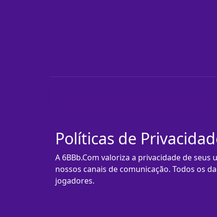
Políticas de Privacida
A 6BBb.Com valoriza a privacidade de seus
nossos canais de comunicação. Todos os dad
jogadores.