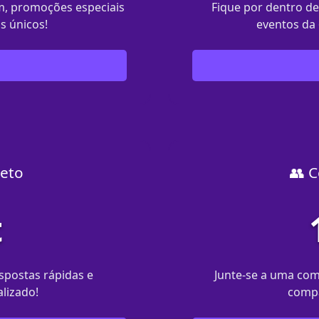
m, promoções especiais
Fique por dentro d
s únicos!
eventos da
reto
👥 
t
espostas rápidas e
Junte-se a uma com
lizado!
compa