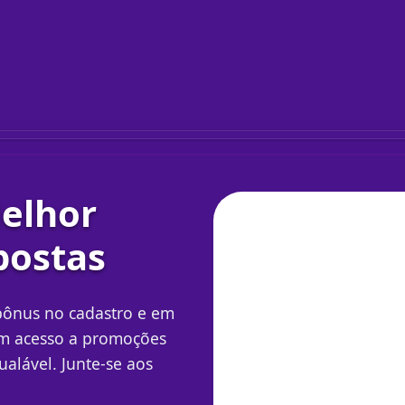
elhor
postas
bônus no cadastro e em
em acesso a promoções
ualável. Junte-se aos