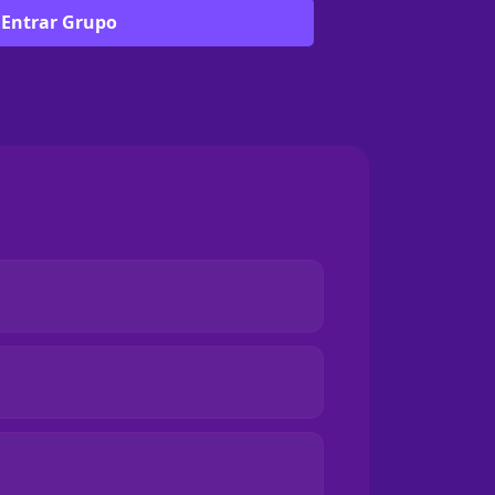
Entrar Grupo