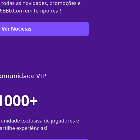
e todas as novidades, promoções e
 6BBb.Com em tempo real!
Ver Notícias
Comunidade VIP
1000+
unidade exclusiva de jogadores e
rtilhe experiências!