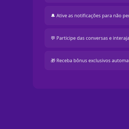
🔔 Ative as notificações para não p
💬 Participe das conversas e interaj
🎁 Receba bônus exclusivos autom