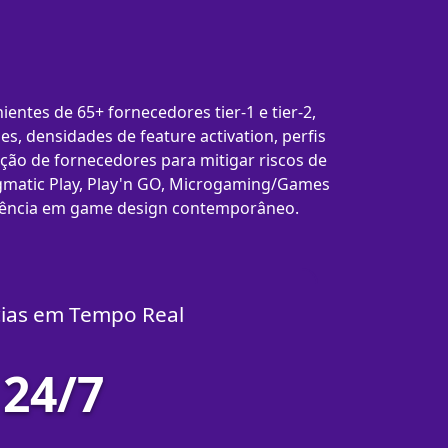
ntes de 65+ fornecedores tier-1 e tier-2,
, densidades de feature activation, perfis
ação de fornecedores para mitigar riscos de
matic Play, Play'n GO, Microgaming/Games
celência em game design contemporâneo.
cias em Tempo Real
24/7