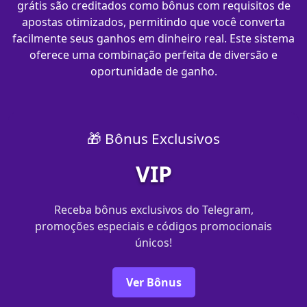
grátis são creditados como bônus com requisitos de
apostas otimizados, permitindo que você converta
facilmente seus ganhos em dinheiro real. Este sistema
oferece uma combinação perfeita de diversão e
oportunidade de ganho.
🎁 Bônus Exclusivos
VIP
Receba bônus exclusivos do Telegram,
promoções especiais e códigos promocionais
únicos!
Ver Bônus