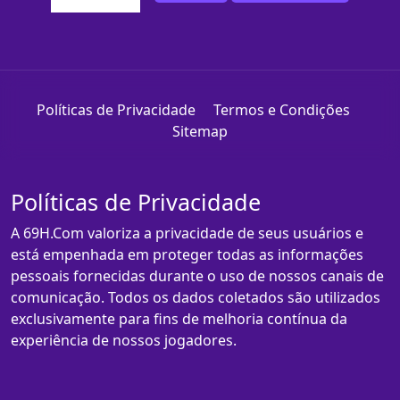
Políticas de Privacidade
Termos e Condições
Sitemap
Políticas de Privacidade
A 69H.Com valoriza a privacidade de seus usuários e
está empenhada em proteger todas as informações
pessoais fornecidas durante o uso de nossos canais de
comunicação. Todos os dados coletados são utilizados
exclusivamente para fins de melhoria contínua da
experiência de nossos jogadores.