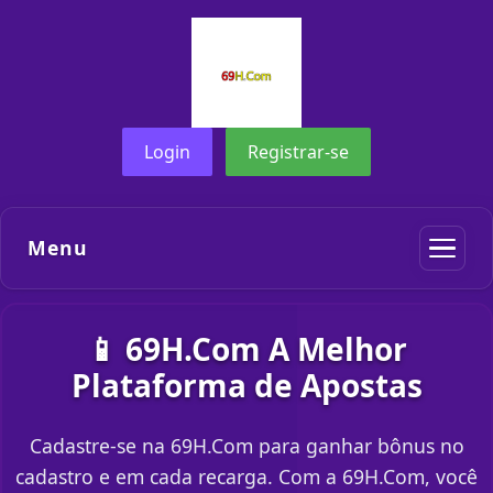
Login
Registrar-se
Menu
📱 69H.Com A Melhor
Plataforma de Apostas
Cadastre-se na 69H.Com para ganhar bônus no
cadastro e em cada recarga. Com a 69H.Com, você