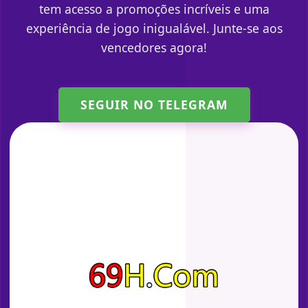
tem acesso a promoções incríveis e uma
experiência de jogo inigualável. Junte-se aos
vencedores agora!
SEGUIR NO TELEGRAM