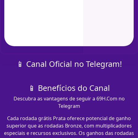
📱 Canal Oficial no Telegram!
📱 Benefícios do Canal
Descubra as vantagens de seguir a 69H.Com no
Telegram
Cada rodada grátis Prata oferece potencial de ganho
superior que as rodadas Bronze, com multiplicadores
especiais e recursos exclusivos. Os ganhos das rodadas