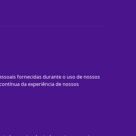
essoais fornecidas durante o uso de nossos
 contínua da experiência de nossos