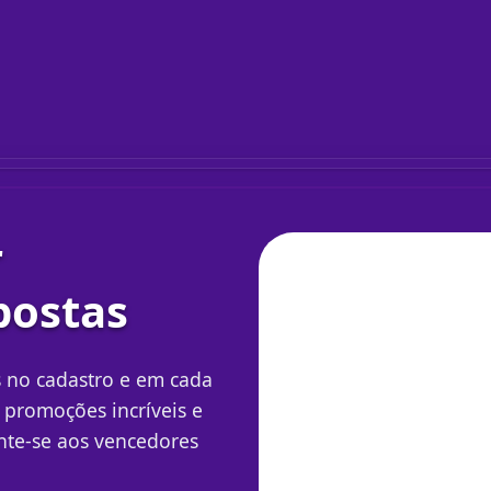
r
postas
 no cadastro e em cada
 promoções incríveis e
unte-se aos vencedores