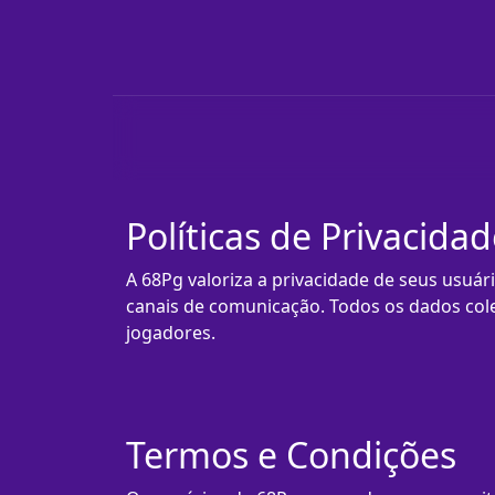
Políticas de Privacida
A 68Pg valoriza a privacidade de seus usuá
canais de comunicação. Todos os dados cole
jogadores.
Termos e Condições