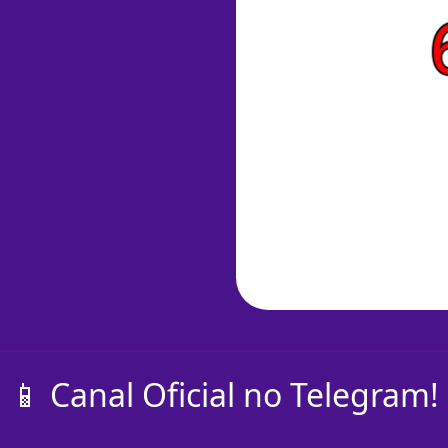
📱 Canal Oficial no Telegram!