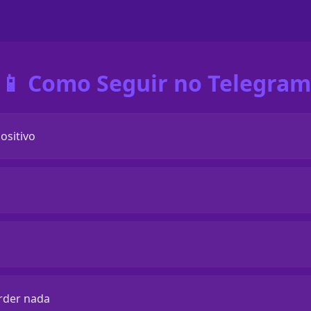
📱 Como Seguir no Telegram
ositivo
erder nada