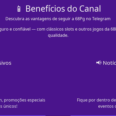
📱 Benefícios do Canal
Descubra as vantagens de seguir a 68Pg no Telegram
uro e confiável — com clássicos slots e outros jogos da 68
qualidade.
sivos
📢 Notí
m, promoções especiais
Fique por dentro d
s únicos!
eventos 