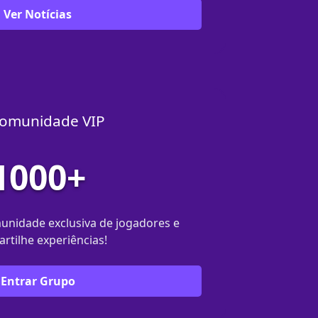
Ver Notícias
Comunidade VIP
1000+
unidade exclusiva de jogadores e
rtilhe experiências!
Entrar Grupo