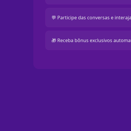
💬 Participe das conversas e interaj
🎁 Receba bônus exclusivos autom