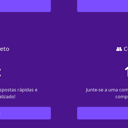
reto
👥 
t
espostas rápidas e
Junte-se a uma com
lizado!
compa
e