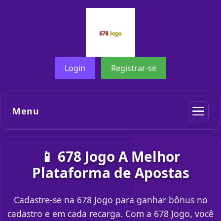
Login
Registrar-se
Menu
📱 678 Jogo A Melhor
Plataforma de Apostas
Cadastre-se na 678 Jogo para ganhar bônus no
cadastro e em cada recarga. Com a 678 Jogo, você