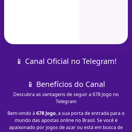
📱 Canal Oficial no Telegram!
📱 Benefícios do Canal
Descubra as vantagens de seguir a 678 Jogo no
Telegram
Bem-vindo à
678 Jogo
, a sua porta de entrada para o
mundo das apostas online no Brasil. Se você é
apaixonado por jogos de azar ou está em busca de