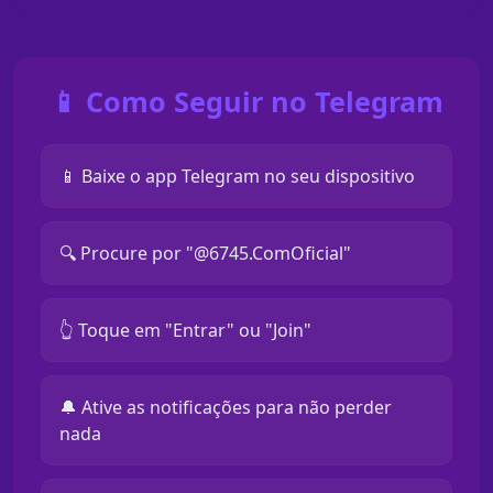
📱 Como Seguir no Telegram
📱 Baixe o app Telegram no seu dispositivo
🔍 Procure por "@6745.ComOficial"
👆 Toque em "Entrar" ou "Join"
🔔 Ative as notificações para não perder
nada