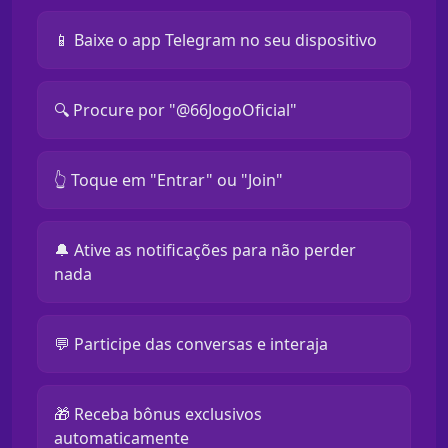
📱 Baixe o app Telegram no seu dispositivo
🔍 Procure por "@66JogoOficial"
👆 Toque em "Entrar" ou "Join"
🔔 Ative as notificações para não perder
nada
💬 Participe das conversas e interaja
🎁 Receba bônus exclusivos
automaticamente