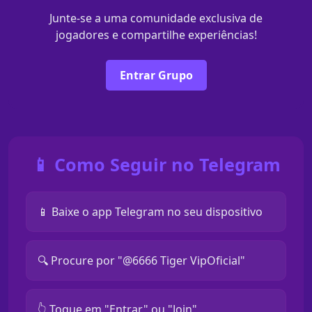
Junte-se a uma comunidade exclusiva de
jogadores e compartilhe experiências!
Entrar Grupo
📱 Como Seguir no Telegram
📱 Baixe o app Telegram no seu dispositivo
🔍 Procure por "@6666 Tiger VipOficial"
👆 Toque em "Entrar" ou "Join"