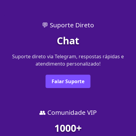
💬 Suporte Direto
Chat
Suporte direto via Telegram, respostas rápidas e
atendimento personalizado!
Falar Suporte
👥 Comunidade VIP
1000+