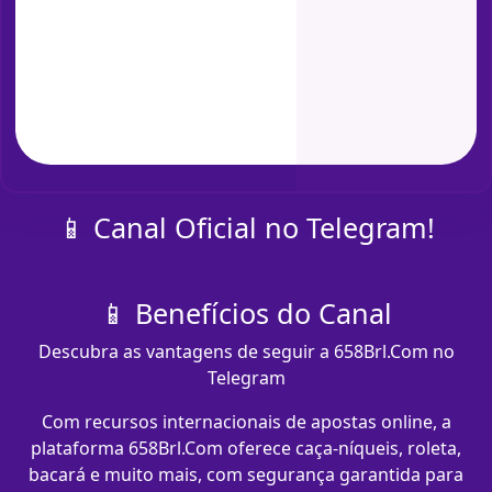
📱 Canal Oficial no Telegram!
📱 Benefícios do Canal
Descubra as vantagens de seguir a 658Brl.Com no
Telegram
Com recursos internacionais de apostas online, a
plataforma 658Brl.Com oferece caça-níqueis, roleta,
bacará e muito mais, com segurança garantida para