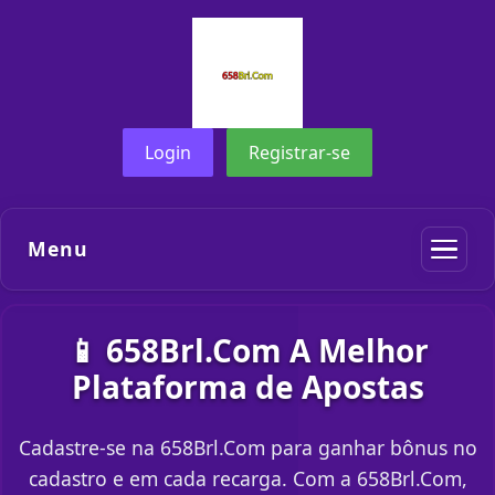
Login
Registrar-se
Menu
📱 658Brl.Com A Melhor
Plataforma de Apostas
Cadastre-se na 658Brl.Com para ganhar bônus no
cadastro e em cada recarga. Com a 658Brl.Com,