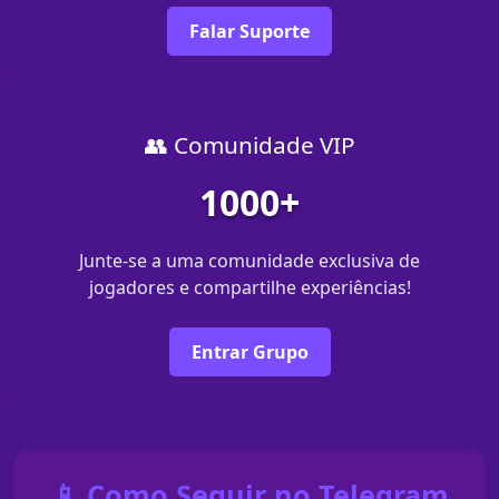
Falar Suporte
👥 Comunidade VIP
1000+
Junte-se a uma comunidade exclusiva de
jogadores e compartilhe experiências!
Entrar Grupo
📱 Como Seguir no Telegram