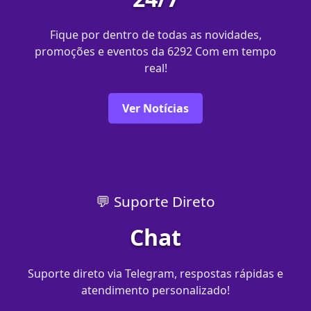
Fique por dentro de todas as novidades,
promoções e eventos da 6292 Com em tempo
real!
Ver Notícias
💬 Suporte Direto
Chat
Suporte direto via Telegram, respostas rápidas e
atendimento personalizado!