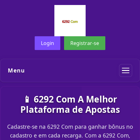
Login
Registrar-se
Menu
📱 6292 Com A Melhor
Plataforma de Apostas
Cadastre-se na 6292 Com para ganhar bônus no
cadastro e em cada recarga. Com a 6292 Com,