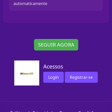
automaticamente
SEGUIR AGORA
Acessos
Login
Registrar-se