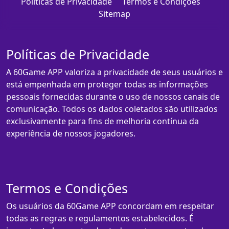
Políticas de Privacidade
Termos e Condições
Sitemap
Políticas de Privacidade
A 60Game APP valoriza a privacidade de seus usuários e
está empenhada em proteger todas as informações
pessoais fornecidas durante o uso de nossos canais de
comunicação. Todos os dados coletados são utilizados
exclusivamente para fins de melhoria contínua da
experiência de nossos jogadores.
Termos e Condições
Os usuários da 60Game APP concordam em respeitar
todas as regras e regulamentos estabelecidos. É