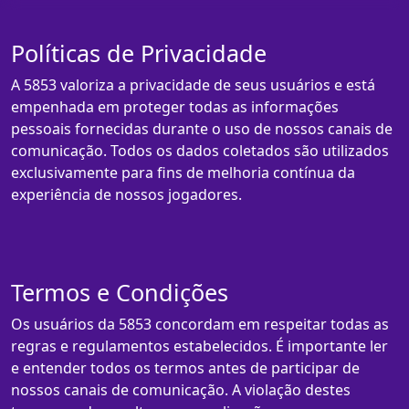
Políticas de Privacidade
A 5853 valoriza a privacidade de seus usuários e está
empenhada em proteger todas as informações
pessoais fornecidas durante o uso de nossos canais de
comunicação. Todos os dados coletados são utilizados
exclusivamente para fins de melhoria contínua da
experiência de nossos jogadores.
Termos e Condições
Os usuários da 5853 concordam em respeitar todas as
regras e regulamentos estabelecidos. É importante ler
e entender todos os termos antes de participar de
nossos canais de comunicação. A violação destes