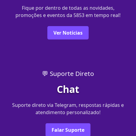
Fique por dentro de todas as novidades,
promoções e eventos da 5853 em tempo real!
Ver Notícias
💬 Suporte Direto
Chat
Suporte direto via Telegram, respostas rápidas e
atendimento personalizado!
Falar Suporte