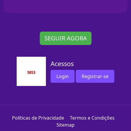
SEGUIR AGORA
Acessos
Login
Registrar-se
Políticas de Privacidade
Termos e Condições
Sitemap