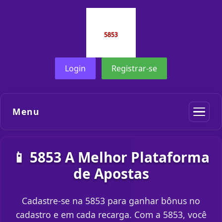
Login
Registrar-se
Menu
📱 5853 A Melhor Plataforma
de Apostas
Cadastre-se na 5853 para ganhar bônus no
cadastro e em cada recarga. Com a 5853, você