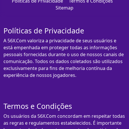
Políticas de Privacidade
Termos e Condições
Sitemap
Políticas de Privacidade
A 56X.Com valoriza a privacidade de seus usuários e
está empenhada em proteger todas as informações
pessoais fornecidas durante o uso de nossos canais de
comunicação. Todos os dados coletados são utilizados
exclusivamente para fins de melhoria contínua da
experiência de nossos jogadores.
Termos e Condições
Os usuários da 56X.Com concordam em respeitar todas
as regras e regulamentos estabelecidos. É importante