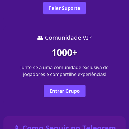
Falar Suporte
👥 Comunidade VIP
1000+
Junte-se a uma comunidade exclusiva de
jogadores e compartilhe experiências!
Entrar Grupo
📱 Como Seguir no Telegram