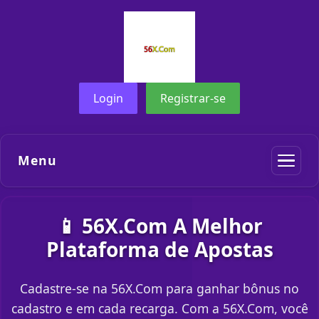
Login
Registrar-se
Menu
📱 56X.Com A Melhor
Plataforma de Apostas
Cadastre-se na 56X.Com para ganhar bônus no
cadastro e em cada recarga. Com a 56X.Com, você