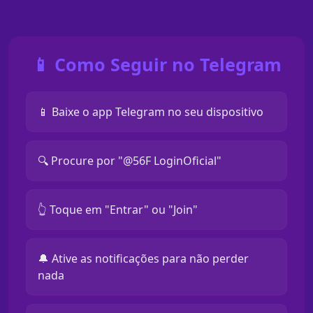
📱 Como Seguir no Telegram
📱 Baixe o app Telegram no seu dispositivo
🔍 Procure por "@56F LoginOficial"
👆 Toque em "Entrar" ou "Join"
🔔 Ative as notificações para não perder
nada