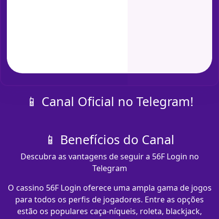
📱 Canal Oficial no Telegram!
📱 Benefícios do Canal
Descubra as vantagens de seguir a 56F Login no
Telegram
O cassino 56F Login oferece uma ampla gama de jogos
para todos os perfis de jogadores. Entre as opções
estão os populares caça-níqueis, roleta, blackjack,