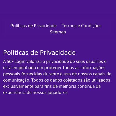
Políticas de Privacidade
Termos e Condições
Sitemap
Políticas de Privacidade
A 56F Login valoriza a privacidade de seus usuários e
está empenhada em proteger todas as informações
pessoais fornecidas durante o uso de nossos canais de
comunicação. Todos os dados coletados são utilizados
exclusivamente para fins de melhoria contínua da
experiência de nossos jogadores.