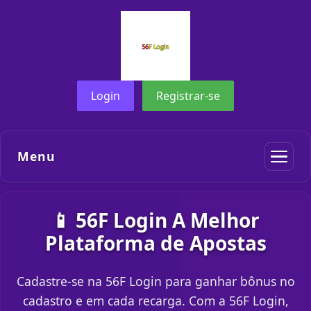
Login
Registrar-se
Menu
📱 56F Login A Melhor
Plataforma de Apostas
Cadastre-se na 56F Login para ganhar bônus no
cadastro e em cada recarga. Com a 56F Login,