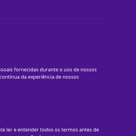
ssoais fornecidas durante o uso de nossos
 contínua da experiência de nossos
te ler e entender todos os termos antes de