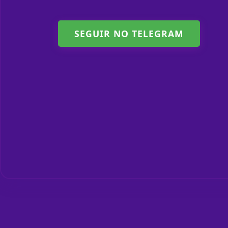
SEGUIR NO TELEGRAM