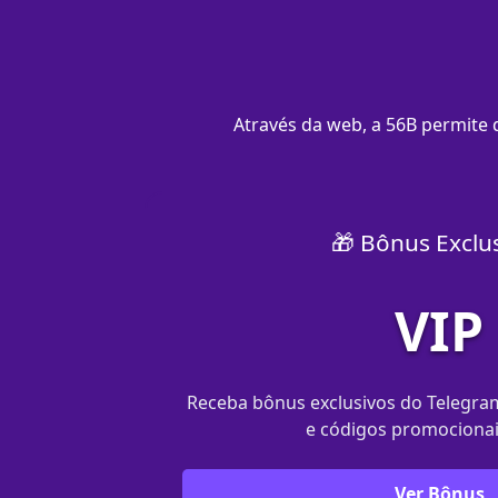
Através da web, a 56B permite 
🎁 Bônus Exclu
VIP
Receba bônus exclusivos do Telegra
e códigos promocionai
Ver Bônus