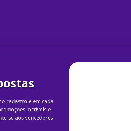
postas
no cadastro e em cada
promoções incríveis e
unte-se aos vencedores