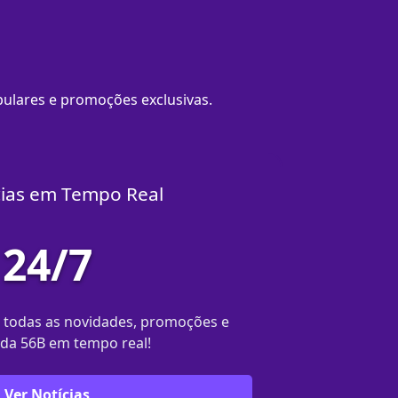
pulares e promoções exclusivas.
cias em Tempo Real
24/7
e todas as novidades, promoções e
 da 56B em tempo real!
Ver Notícias