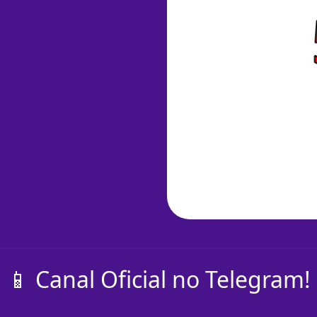
📱 Canal Oficial no Telegram!