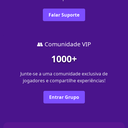
Falar Suporte
👥 Comunidade VIP
1000+
Junte-se a uma comunidade exclusiva de
jogadores e compartilhe experiências!
Entrar Grupo