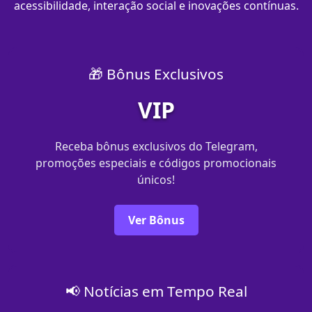
acessibilidade, interação social e inovações contínuas.
🎁 Bônus Exclusivos
VIP
Receba bônus exclusivos do Telegram,
promoções especiais e códigos promocionais
únicos!
Ver Bônus
📢 Notícias em Tempo Real