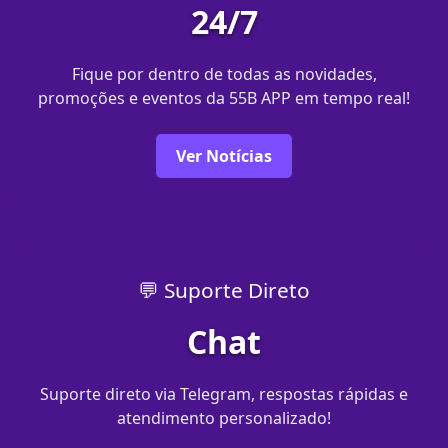
24/7
Fique por dentro de todas as novidades,
promoções e eventos da 55B APP em tempo real!
Ver Notícias
💬 Suporte Direto
Chat
Suporte direto via Telegram, respostas rápidas e
atendimento personalizado!