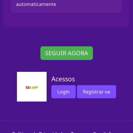
automaticamente
SEGUIR AGORA
Acessos
Login
Registrar-se