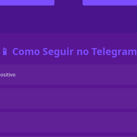
📱 Como Seguir no Telegram
ositivo