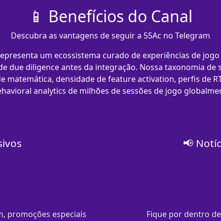
📱 Benefícios do Canal
Descubra as vantagens de seguir a 55Ac no Telegram
c representa um ecossistema curado de experiências de jog
de due diligence antes da integração. Nossa taxonomia de 
e matemática, densidade de feature activation, perfis de R
havioral analytics de milhões de sessões de jogo globalmen
sivos
📢 Notí
m, promoções especiais
Fique por dentro d