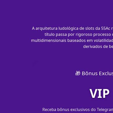
A arquitetura ludológica de slots da 55A
título passa por rigoroso processo 
multidimensionais baseados em volatilidad
derivados de be
🎁 Bônus Exclu
VIP
Receba bônus exclusivos do Telegra