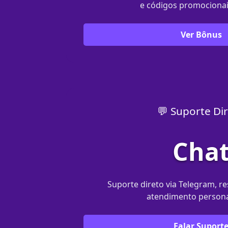
e códigos promocionai
Ver Bônus
💬 Suporte Di
Cha
Suporte direto via Telegram, r
atendimento persona
Falar Suport