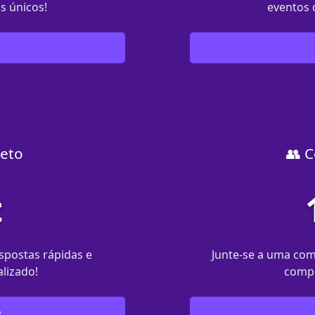
s únicos!
eventos 
reto
👥 
t
espostas rápidas e
Junte-se a uma com
lizado!
compa
e