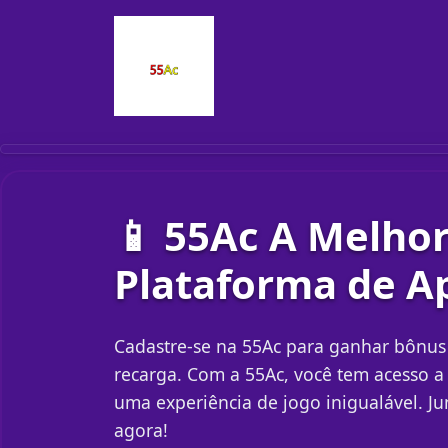
📱 55Ac A Melho
Plataforma de A
Cadastre-se na 55Ac para ganhar bônus
recarga. Com a 55Ac, você tem acesso a
uma experiência de jogo inigualável. J
agora!