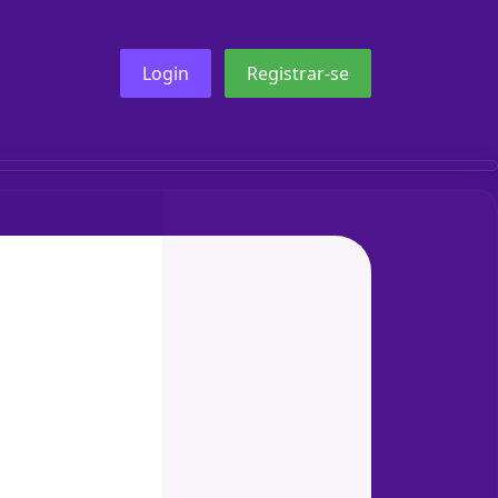
Login
Registrar-se