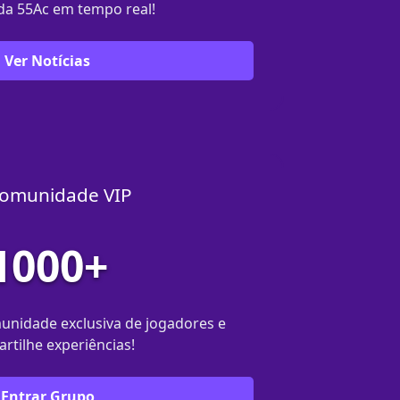
da 55Ac em tempo real!
Ver Notícias
Comunidade VIP
1000+
unidade exclusiva de jogadores e
rtilhe experiências!
Entrar Grupo