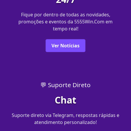
Fique por dentro de todas as novidades,
promoções e eventos da 5555Win.Com em
tempo real!
Ver Notícias
💬 Suporte Direto
Chat
Suporte direto via Telegram, respostas rápidas e
atendimento personalizado!