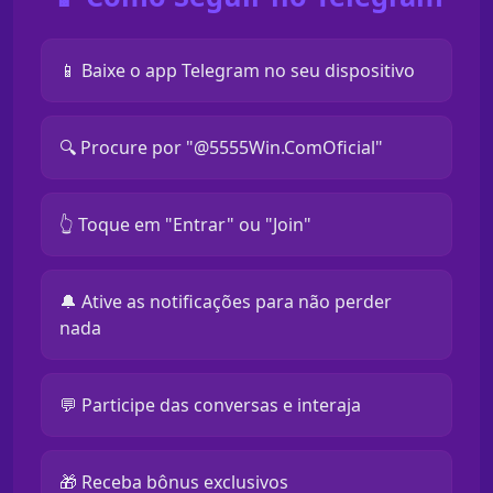
📱 Baixe o app Telegram no seu dispositivo
🔍 Procure por "@5555Win.ComOficial"
👆 Toque em "Entrar" ou "Join"
🔔 Ative as notificações para não perder
nada
💬 Participe das conversas e interaja
🎁 Receba bônus exclusivos